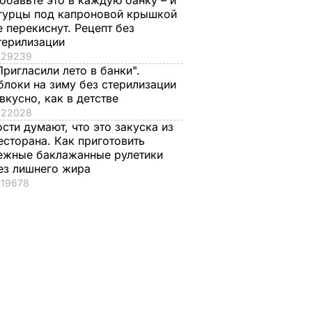
обавьте это в каждую банку – и
гурцы под капроновой крышкой
е перекиснут. Рецепт без
терилизации
29239
Пригласили лето в банки".
блоки на зиму без стерилизации
 вкусно, как в детстве
22028
ости думают, что это закуска из
есторана. Как приготовить
ежные баклажанные рулетики
ез лишнего жира
19678