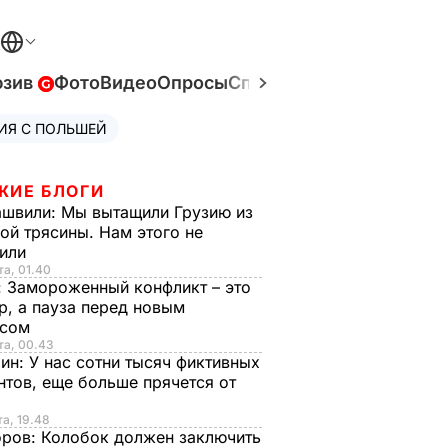
юзив
Фото
Видео
Опросы
Спецпроекты
Война в У
ИЯ С ПОЛЬШЕЙ
ЖИЕ БЛОГИ
ашвили:
Мы вытащили Грузию из
ой трясины. Нам этого не
тили
та, 01.40
:
Замороженный конфликт – это
р, а пауза перед новым
исом
та, 00.43
рин:
У нас сотни тысяч фиктивных
нтов, еще больше прячется от
та, 19.48
оров:
Колобок должен заключить