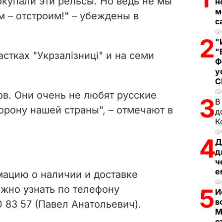
окупали эти рельсы. Но ведь не мы
н
i
м
м – отстроим!" – убеждены в
с
d
2
"
"
e
стках "Укрзалізниці" и на семи
Ф
у
o
в. Они очень не любят русские
3
В
борону нашей страны", – отмечают в
д
К
4
Д
д
ч
е
ацию о наличии и доставке
жно узнать по телефону
5
И
в
 83 57 (Павел Анатольевич).
М
о