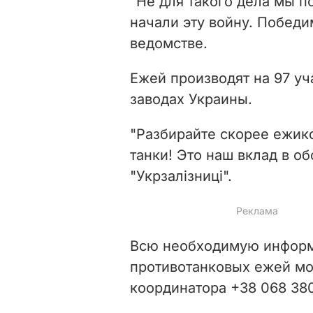
"Не для такого дела мы п
начали эту войну. Победи
ведомстве.
Ежей производят на 97 уча
заводах Украины.
"Разбирайте скорее ежико
танки! Это наш вклад в о
"Укрзалізниці".
Всю необходимую информ
противотанковых ежей мо
координатора +38 068 380