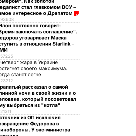
омером". Как золотой
едалист стал главкомом ВСУ –
амое интересное о Драпатом
93608
Илон постоянно говорит:
Время заключать соглашение".
едоров уговаривает Маска
ступить в отношении Starlink –
СМИ
57225
 четверг жара в Украине
остигнет своего максимума.
огда станет легче
23212
рапатый рассказал о самой
линной ночи в своей жизни и о
еловеке, который посоветовал
му выбраться из "котла"
21311
сточник из ОП исключил
озвращение Федорова в
инобороны. У экс-министра
тветили