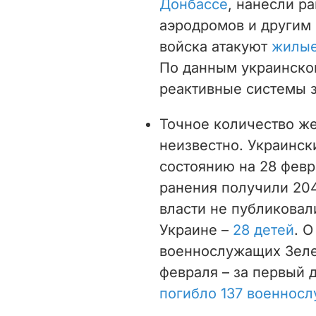
Донбассе
, нанесли р
аэродромов и другим
войска атакуют
жилые
По данным украинско
реактивные системы за
Точное количество же
неизвестно. Украинск
состоянию на 28 фев
ранения получили 20
власти не публиковали
Украине –
28 детей
. 
военнослужащих Зеле
февраля – за первый 
погибло 137 военнос