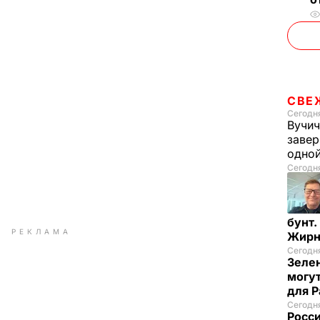
СВЕ
Сегодня
Вучич
завер
одно
Сегодня
бунт.
РЕКЛАМА
Жирн
Сегодня
Зелен
могут
для P
Сегодня
Росси