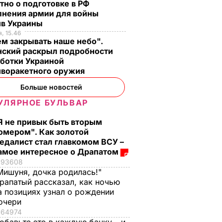
тно о подготовке в РФ
лнения армии для войны
ив Украины
, 15.46
м закрывать наше небо".
нский раскрыл подробности
аботки Украиной
иворакетного оружия
Больше новостей
УЛЯРНОЕ БУЛЬВАР
Я не привык быть вторым
омером". Как золотой
едалист стал главкомом ВСУ –
амое интересное о Драпатом
93608
Мишуня, дочка родилась!"
рапатый рассказал, как ночью
а позициях узнал о рождении
очери
64974