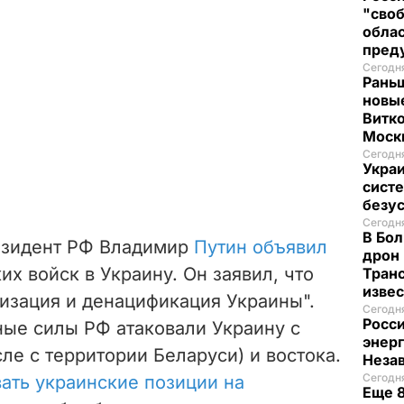
"своб
облас
пред
Сегодня
Рань
новые
Витко
Моск
Сегодня
Украи
систе
безу
Сегодня
В Бол
езидент РФ Владимир
Путин объявил
дрон 
х войск в Украину. Он заявил, что
Транс
изве
изация и денацификация Украины".
Сегодня
Росси
ые силы РФ атаковали Украину с
энер
сле с территории Беларуси) и востока.
Неза
Сегодня
ать украинские позиции на
Еще 8