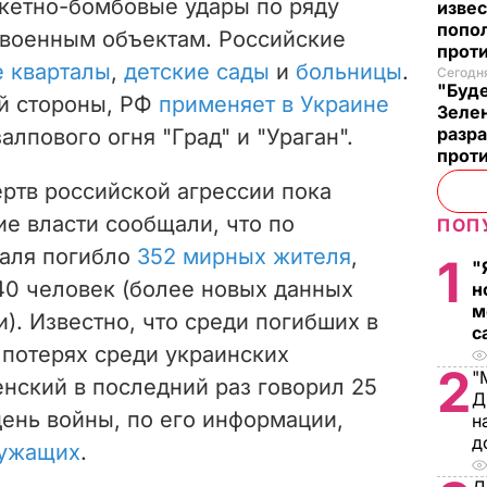
акетно-бомбовые удары по ряду
извес
попо
 военным объектам.
Российские
прот
 кварталы
,
детские сады
и
больницы
.
Сегодня
"Буде
й стороны, РФ
применяет в Украине
Зеле
разр
лпового огня "Град" и "Ураган".
прот
ртв российской агрессии пока
ие власти сообщали, что по
ПОП
раля погибло
352 мирных жителя
,
1
"
40 человек (более новых данных
н
м
). Известно, что среди погибших в
с
О потерях среди украинских
2
"
нский в последний раз говорил 25
Д
день войны, по его информации,
н
д
лужащих
.