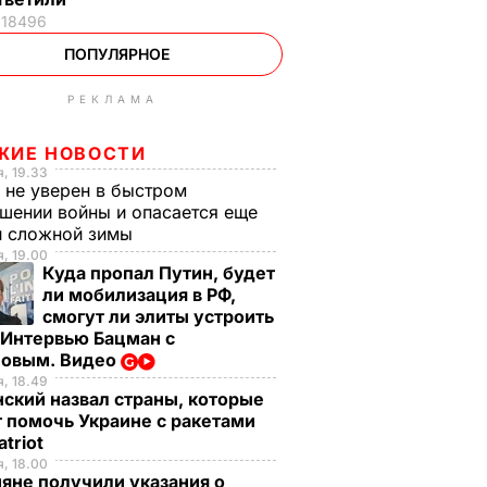
18496
ПОПУЛЯРНОЕ
РЕКЛАМА
ЖИЕ НОВОСТИ
, 19.33
 не уверен в быстром
шении войны и опасается еще
й сложной зимы
, 19.00
Куда пропал Путин, будет
ли мобилизация в РФ,
смогут ли элиты устроить
 Интервью Бацман с
овым. Видео
, 18.49
ский назвал страны, которые
 помочь Украине с ракетами
atriot
, 18.00
яне получили указания о