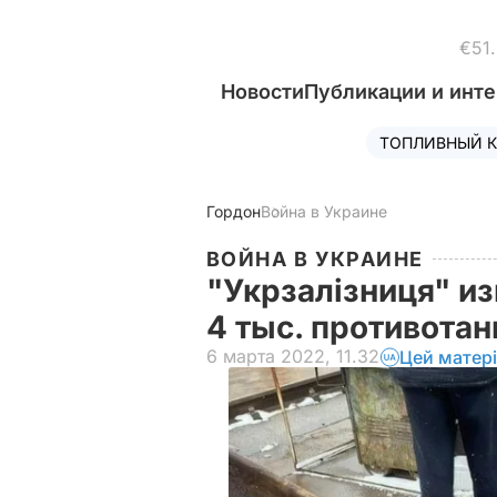
€51
Новости
Публикации и инт
ТОПЛИВНЫЙ К
Гордон
Война в Украине
ВОЙНА В УКРАИНЕ
"Укрзалізниця" из
4 тыс. противота
6 марта 2022, 11.32
Цей матер