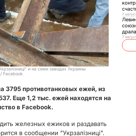
контр
счас
7 авгус
Леви
союзн
драла
7 август
Укрзалізниці" и на семи заводах Украины
 / Facebook
ла 3795 противотанковых ежей, из
37. Еще 1,2 тыс. ежей находятся на
ство в Facebook.
ить железных ежиков и раздавать
орится в сообщении "Укрзалізниці".