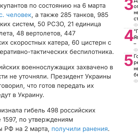
3
Д
купантов по состоянию на 6 марта
о
н
с. человек
, а также
285 танков,
985
с
ких систем, 50 РСЗО, 21 единица
4
"
лета, 48 вертолетов, 447
Я
ких скоростных катера, 60 цистерн с
–
еративно-тактических беспилотника.
5
Г
р
ийских военнослужащих захвачено в
н
б
сти не уточняли. Президент Украины
оворил, что готов передать их
дут в Украину.
изнала гибель 498 российских
 1597, по утверждениям
ы РФ на 2 марта,
получили ранения
.