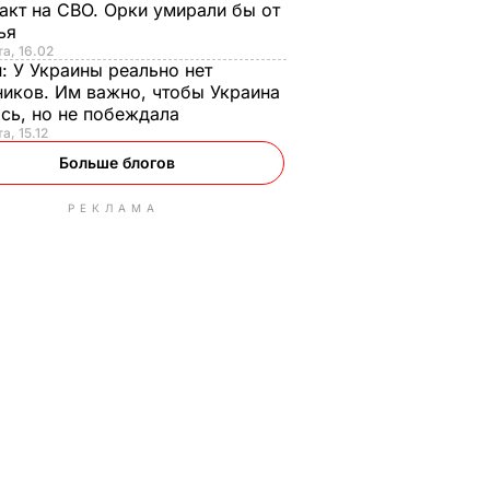
акт на СВО. Орки умирали бы от
тья
та, 16.02
н:
У Украины реально нет
иков. Им важно, чтобы Украина
сь, но не побеждала
а, 15.12
Больше блогов
РЕКЛАМА