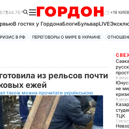
.67
$44.76
+19 КИЕВ
ервью
В гостях у Гордона
Блоги
Бульвар
LIVE
Экскл
РИЗИС В РФ
ПЕРЕГОВОРЫ О МИРЕ В УКРАИНЕ
ОТНОШЕН
СВЕ
Саак
русск
прос
готовила из рельсов почти
8 авгус
Юнус
нковых ежей
не ми
іал також можна прочитати українською
криз
8 авгус
Каза
студе
ТЦК
7 авгус
Невз