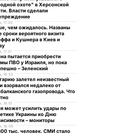
одной охоте" в Херсонской
ти. Власти сделали
упреждение
, 17.30
ше, чем ожидалось. Названы
 сроки вероятного визита
ффа и Кушнера в Киев и
ву
, 17.21
на пытается приобрести
мы ПВО у Израиля, но пока
спешно – Зеленский
, 16.53
гарию залетел неизвестный
и взорвался недалеко от
балканского газопровода. Что
стно
, 16.10
я может усилить удары по
гетике Украины ко Дню
висимости – мониторы
, 16.06
00 тыс. человек. СМИ стало