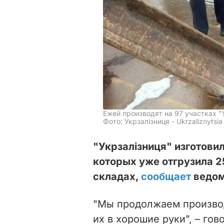
Ежей производят на 97 участках "
Фото: Укрзалізниця - Ukrzaliznytsia
"Укрзалізниця" изготови
которых уже отгрузила 25
складах,
сообщает
ведом
"Мы продолжаем производ
их в хорошие руки", – гов