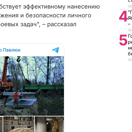
с
обствует эффективному нанесению
4
"
ажения и безопасности личного
Я
оевых задач", – рассказал
–
5
Г
р
н
б