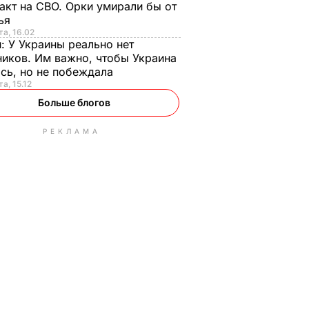
акт на СВО. Орки умирали бы от
тья
та, 16.02
н:
У Украины реально нет
иков. Им важно, чтобы Украина
сь, но не побеждала
а, 15.12
Больше блогов
РЕКЛАМА