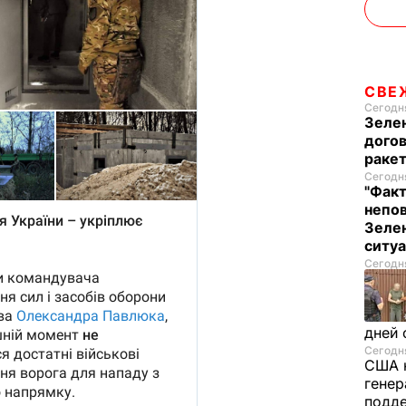
СВЕ
Сегодня
Зеле
догов
ракет
Сегодня
"Факт
непо
Зелен
ситу
Сегодня
дней 
Сегодня
США 
генер
подде