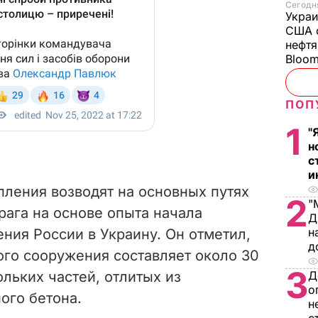
Сегодня
Украи
США о
нефтя
Bloo
ПОП
1
"
н
с
и
ления возводят на основных путях
2
"
рага на основе опыта начала
Д
н
ния России в Украину. Он отметил,
д
ого сооружения составляет около 30
3
ольких частей, отлитых из
Д
о
ого бетона.
н