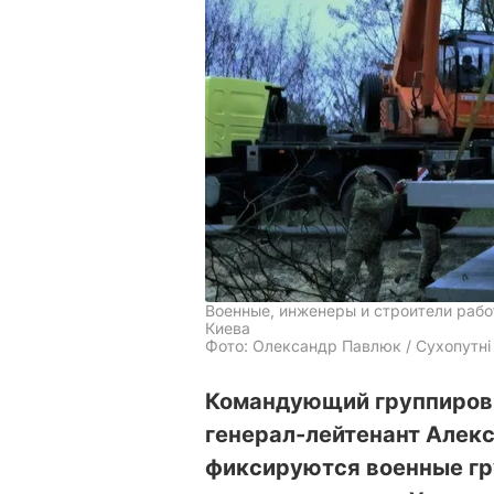
Военные, инженеры и строители раб
Киева
Фото: Олександр Павлюк / Сухопутні 
Командующий группировк
генерал-лейтенант Алекс
фиксируются военные гр