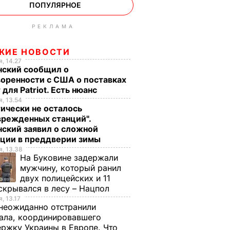
ПОПУЛЯРНОЕ
РЕКЛАМА
ЖИЕ НОВОСТИ
, 14.27
нский сообщил о
оренности с США о поставках
 для Patriot. Есть нюанс
, 13.54
ически не осталось
врежденных станций".
ский заявил о сложной
ации в преддверии зимы
, 13.38
На Буковине задержали
мужчину, который ранил
двух полицейских и 11
скрывался в лесу – Нацпол
, 13.17
неожиданно отстранили
ала, координировавшего
ржку Украины в Европе. Что