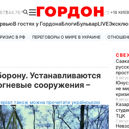
.67
$44.76
+18 КИЕВ
ервью
В гостях у Гордона
Блоги
Бульвар
LIVE
Эксклю
РИЗИС В РФ
ПЕРЕГОВОРЫ О МИРЕ В УКРАИНЕ
ОТНОШЕН
СВЕ
Саак
русск
прос
борону. Устанавливаются
8 авгус
Юнус
огневые сооружения –
не ми
криз
8 авгус
теріал також можна прочитати українською
Каза
студе
ТЦК
7 авгус
Невз