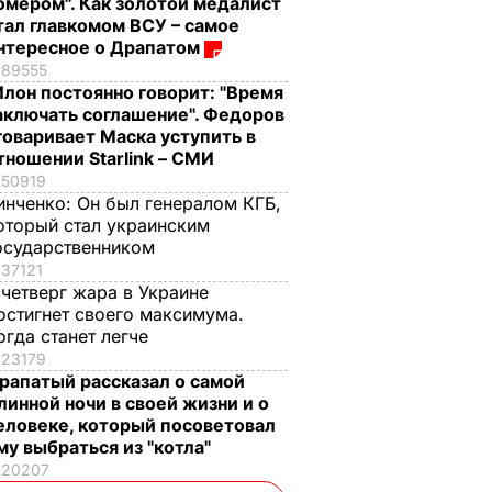
омером". Как золотой медалист
тал главкомом ВСУ – самое
нтересное о Драпатом
89555
Илон постоянно говорит: "Время
аключать соглашение". Федоров
говаривает Маска уступить в
тношении Starlink – СМИ
50919
инченко:
Он был генералом КГБ,
оторый стал украинским
осударственником
37121
 четверг жара в Украине
остигнет своего максимума.
огда станет легче
23179
рапатый рассказал о самой
линной ночи в своей жизни и о
еловеке, который посоветовал
му выбраться из "котла"
20207