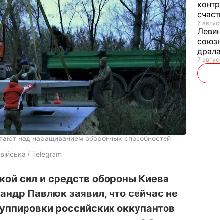
контр
счас
7 авгус
Леви
союзн
драла
7 август
отают над наращиванием оборонных способностей
війська / Telegram
ой сил и средств обороны Киева
андр Павлюк заявил, что сейчас не
уппировки российских оккупантов