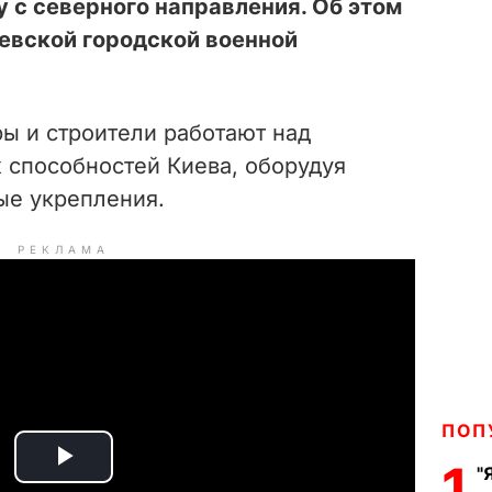
у с северного направления. Об этом
евской городской военной
ы и строители работают над
способностей Киева, оборудуя
е укрепления.
РЕКЛАМА
ПОП
1
"
P