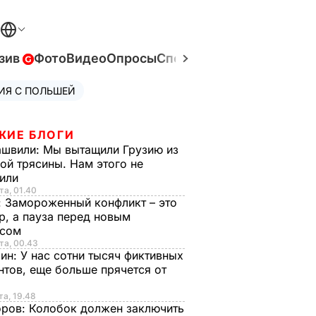
зив
Фото
Видео
Опросы
Спецпроекты
Война в Ук
ИЯ С ПОЛЬШЕЙ
ЖИЕ БЛОГИ
ашвили:
Мы вытащили Грузию из
ой трясины. Нам этого не
тили
та, 01.40
:
Замороженный конфликт – это
р, а пауза перед новым
исом
та, 00.43
рин:
У нас сотни тысяч фиктивных
нтов, еще больше прячется от
та, 19.48
оров:
Колобок должен заключить