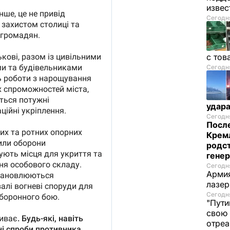
изве
Сегодня
с тов
Сегодня
удар
Сегодня
После
Кремл
родс
гене
Сегодня
Армия
лазе
Сегодня
"Пути
свою 
отреа