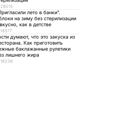
терилизации
28015
Пригласили лето в банки".
блоки на зиму без стерилизации
 вкусно, как в детстве
18577
ости думают, что это закуска из
есторана. Как приготовить
ежные баклажанные рулетики
ез лишнего жира
18236