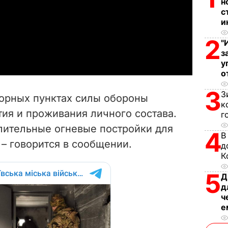
н
с
l
и
a
2
"
з
y
у
о
V
3
З
порных пунктах силы обороны
к
i
ия и проживания личного состава.
г
лительные огневые постройки для
d
4
В
,
–
говорится в сообщении.
д
e
К
5
o
Д
д
ч
е