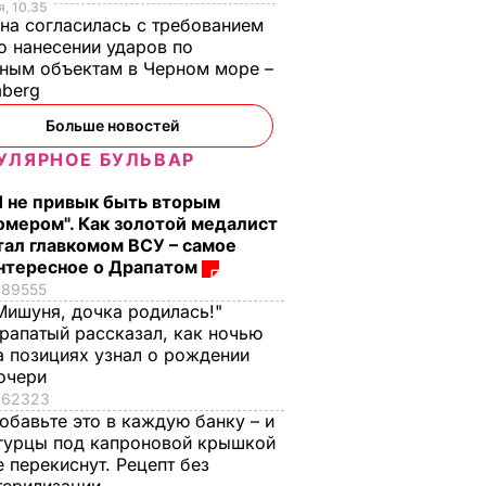
, 10.35
на согласилась с требованием
 нанесении ударов по
ным объектам в Черном море –
mberg
Больше новостей
УЛЯРНОЕ БУЛЬВАР
Я не привык быть вторым
омером". Как золотой медалист
тал главкомом ВСУ – самое
нтересное о Драпатом
89555
Мишуня, дочка родилась!"
рапатый рассказал, как ночью
а позициях узнал о рождении
очери
62323
обавьте это в каждую банку – и
гурцы под капроновой крышкой
е перекиснут. Рецепт без