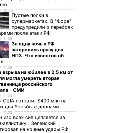
стно
, 13.04
Пустые полки в
супермаркетах. В "Форе"
предупредили о перебоях
арами после атаки РФ
, 11.58
За одну ночь в РФ
загорелись сразу два
НПЗ. Что известно об
ах
, 11.58
 взрыва на юбилее в 2,5 км от
я могла умереть вторая
твенница российского
рала – СМИ
, 11.23
 США потратит $400 млн на
ры для борьбы с дронами
, 11.02
н изо всех сил цепляется за
баллистику". Зеленский
гировал на ночные удары РФ