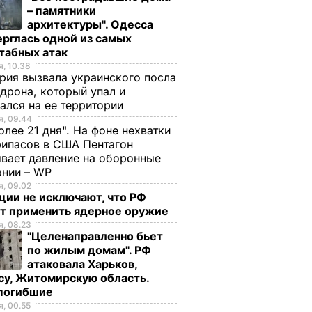
– памятники
архитектуры". Одесса
рглась одной из самых
табных атак
, 10.38
рия вызвала украинского посла
 дрона, который упал и
ался на ее территории
, 09.44
олее 21 дня". На фоне нехватки
ипасов в США Пентагон
вает давление на оборонные
ании – WP
, 09.02
ции не исключают, что РФ
т применить ядерное оружие
, 08.23
"Целенаправленно бьет
по жилым домам". РФ
атаковала Харьков,
су, Житомирскую область.
 погибшие
, 00.55