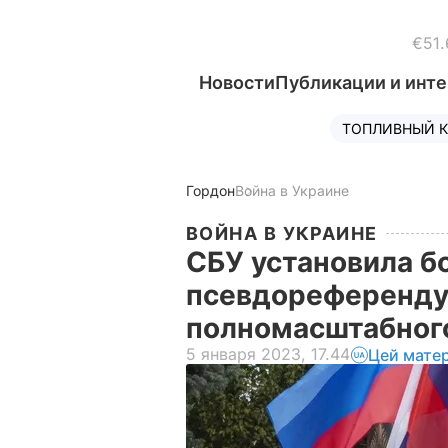
€51.
Новости
Публикации и инт
ТОПЛИВНЫЙ К
Гордон
Война в Украине
ВОЙНА В УКРАИНЕ
СБУ установила бо
псевдореференду
полномасштабног
5 января 2023, 17.44
Цей мате