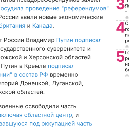
3
"
Я
е
осудила проведение "референдумов"
–
 России ввели новые экономические
4
С
британия
и
Канада
.
г
п
нт России Владимир
Путин подписал
р
осударственного суверенитета и
5
Г
рожской и Херсонской областей
р
н
 Путин в Кремле
подписал
б
нии" в состав РФ
временно
иторий Донецкой, Луганской,
жской областей.
военные освободили часть
включая областной центр
, и
вавшуюся под оккупацией часть