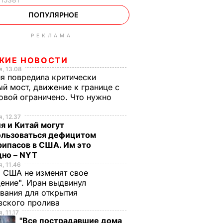
ПОПУЛЯРНОЕ
РЕКЛАМА
ЖИЕ НОВОСТИ
, 13.08
я повредила критически
й мост, движение к границе с
вой ограничено. Что нужно
ь
, 12.37
я и Китай могут
ользоваться дефицитом
ипасов в США. Им это
дно – NYT
, 11.46
 США не изменят свое
ение". Иран выдвинул
вания для открытия
зского пролива
, 11.17
"Все пострадавшие дома