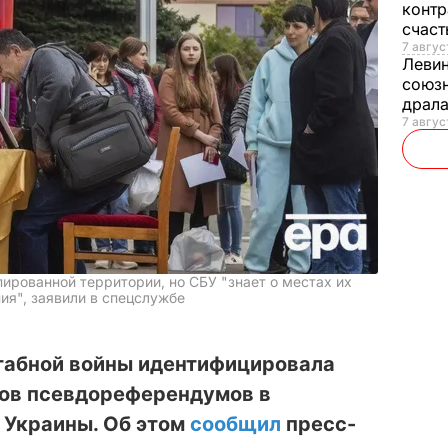
контр
счас
7 авгус
Леви
союзн
драла
7 август
пированной территории, но СБУ "знает о местах их
я", заявили в спецслужбе
табной войны идентифицировала
ров псевдореферендумов в
 Украины. Об этом
сообщил
пресс-