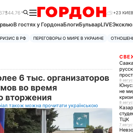
67
$44.76
+23 КИЕ
ервью
В гостях у Гордона
Блоги
Бульвар
LIVE
Эксклю
РИЗИС В РФ
ПЕРЕГОВОРЫ О МИРЕ В УКРАИНЕ
ОТНОШЕН
СВЕ
Саак
русск
прос
лее 6 тыс. организаторов
8 авгус
Юнус
мов во время
не ми
о вторжения
криз
8 авгус
ріал також можна прочитати українською
Каза
студе
ТЦК
7 авгус
Невз