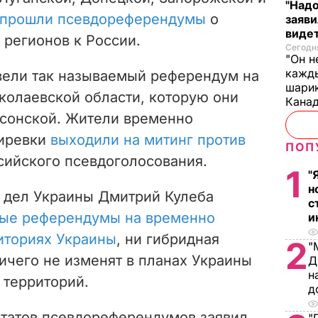
"Надо
прошли псевдореферендумы
о
заяви
виде
 регионов к России.
Сегодня
"Он н
кажды
вели так называемый референдум на
шарик
колаевской области, которую они
Кана
рсонской. Жители временно
гиревки
выходили на митинг против
ПОП
сийского псевдоголосования.
1
"
н
 дел Украины Дмитрий Кулеба
с
ые референдумы на временно
и
иториях Украины
, ни гибридная
2
"
ичего не изменят в планах Украины
Д
н
 территорий.
д
ьтатов псевдореферендумов заявил