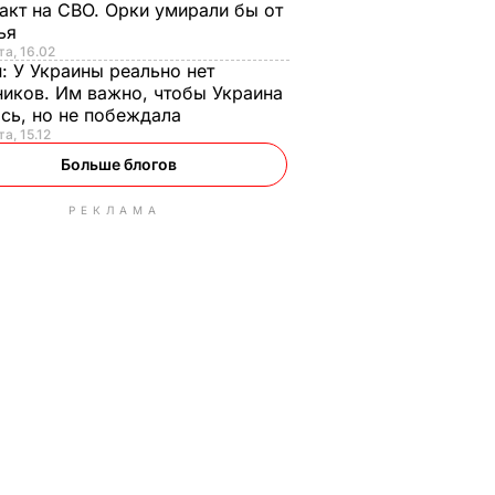
акт на СВО. Орки умирали бы от
тья
та, 16.02
н:
У Украины реально нет
иков. Им важно, чтобы Украина
сь, но не побеждала
а, 15.12
Больше блогов
РЕКЛАМА