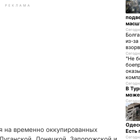
РЕКЛАМА
подве
масш
Сегодня
Болга
из-за
взорв
Сегодня
"Не б
боепр
оказы
комп
Сегодня
В Тур
може
Сегодня
Одес
ря на временно оккупированных
Есть
Сегодня
Луганской, Донецкой, Запорожской и