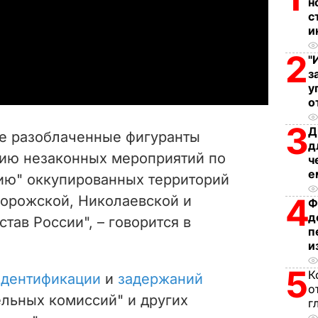
н
с
l
и
a
2
"
з
y
у
о
V
3
Д
се разоблаченные фигуранты
д
i
ию незаконных мероприятий по
ч
е
ию" оккупированных территорий
d
4
порожской, Николаевской и
Ф
e
д
тав России", – говорится в
п
o
и
5
К
дентификации
и
задержаний
о
льных комиссий" и других
г