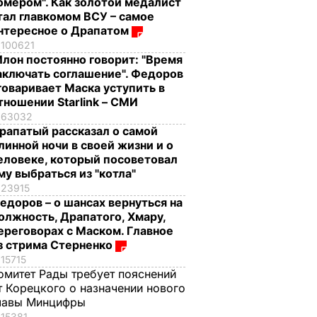
омером". Как золотой медалист
тал главкомом ВСУ – самое
нтересное о Драпатом
100621
Илон постоянно говорит: "Время
аключать соглашение". Федоров
говаривает Маска уступить в
тношении Starlink – СМИ
63032
рапатый рассказал о самой
линной ночи в своей жизни и о
еловеке, который посоветовал
му выбраться из "котла"
23915
едоров – о шансах вернуться на
олжность, Драпатого, Хмару,
ереговорах с Маском. Главное
з стрима Стерненко
15715
омитет Рады требует пояснений
т Корецкого о назначении нового
лавы Минцифры
15381