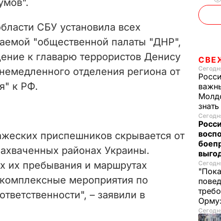
умов".
области СБУ установила всех
ваемой "общественной палаты "ДНР",
ение к главарю террористов Денису
СВЕ
Сегодня
немедленного отделения региона от
Росси
я" к РФ.
важны
Молдо
знат
Сегодня
Росси
восп
ажеских приспешников скрывается от
боепр
захваченных районах Украины.
выго
ах их пребывания и маршрутах
Сегодня
"Пока
 комплексные мероприятия по
повед
требо
тветственности", – заявили в
Орму
Сегодня