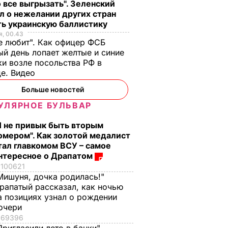
 все выгрызать". Зеленский
л о нежелании других стран
ть украинскую баллистику
, 00.43
е любит". Как офицер ФСБ
й день лопает желтые и синие
и возле посольства РФ в
де. Видео
Больше новостей
УЛЯРНОЕ БУЛЬВАР
Я не привык быть вторым
омером". Как золотой медалист
тал главкомом ВСУ – самое
нтересное о Драпатом
100621
Мишуня, дочка родилась!"
рапатый рассказал, как ночью
а позициях узнал о рождении
очери
69396