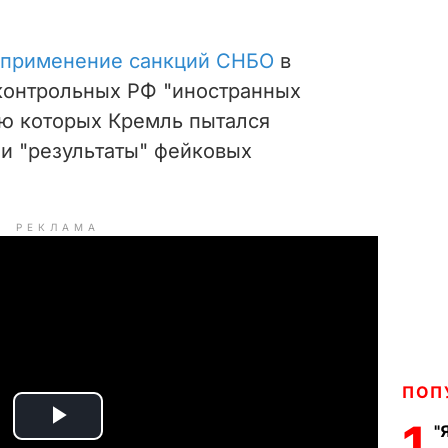
применение санкций СНБО
в
контрольных РФ "иностранных
ю которых Кремль пытался
 и "результаты" фейковых
РЕКЛАМА
ПОП
1
"
P