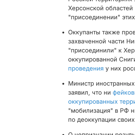
Херсонской областей
"присоединении" этих
Оккупанты также про
захваченной части Ни
"присоединили" к Хе
оккупированной Сни
проведения
у них рос
Министр иностранных
заявил, что ни
фейков
оккупированных терр
"мобилизация" в РФ н
по деоккупации своих
О непризнании резул