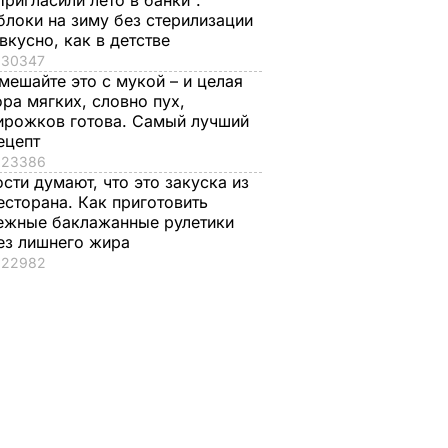
Пригласили лето в банки".
блоки на зиму без стерилизации
 вкусно, как в детстве
30347
мешайте это с мукой – и целая
ора мягких, словно пух,
ирожков готова. Самый лучший
ецепт
23386
ости думают, что это закуска из
есторана. Как приготовить
ежные баклажанные рулетики
ез лишнего жира
22982