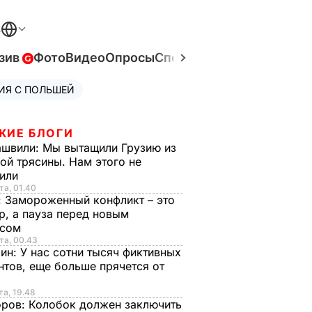
В
зив
Фото
Видео
Опросы
Спецпроекты
Война в Ук
ИЯ С ПОЛЬШЕЙ
ЖИЕ БЛОГИ
ашвили:
Мы вытащили Грузию из
ой трясины. Нам этого не
тили
та, 01.40
:
Замороженный конфликт – это
р, а пауза перед новым
исом
та, 00.43
рин:
У нас сотни тысяч фиктивных
нтов, еще больше прячется от
та, 19.48
оров:
Колобок должен заключить