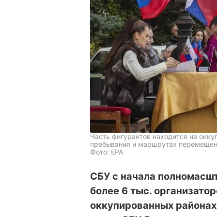
Часть фигурантов находится на окку
пребывания и маршрутах перемещени
Фото: EPA
СБУ с начала полномасш
более 6 тыс. организато
оккупированных районах