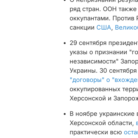
ряд стран. ООН такж
оккупантами. Против
санкции
США
,
Велико
29 сентября президе
указы о признании "г
независимости" Запо
Украины. 30 сентября
"договоры" о "вхожде
оккупированных терр
Херсонской и Запоро
В ноябре украинские 
Херсонской области,
практически всю
оста