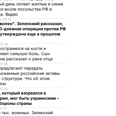
й день лопает желтые и синие
и возле посольства РФ в
де. Видео
, 00.19
волен". Зеленский рассказал,
0-дневная операция против РФ
 утверждена еще в прошлом
23.28
остранился на кости и
няет сильную боль. Сын
на рассказал о раке отца
22.58
предлагают передать
роженные российские активы
 структуре. Что об этом
стно
22.30
 который взорвался в
рии, мог быть украинским –
бороны страны
21.57
 тыс. военных. Зеленский