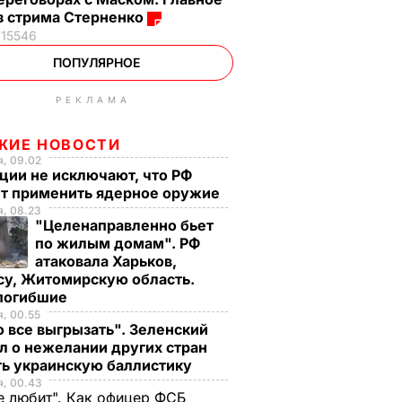
з стрима Стерненко
15546
ПОПУЛЯРНОЕ
РЕКЛАМА
ЖИЕ НОВОСТИ
, 09.02
ции не исключают, что РФ
т применить ядерное оружие
, 08.23
"Целенаправленно бьет
по жилым домам". РФ
атаковала Харьков,
су, Житомирскую область.
 погибшие
, 00.55
 все выгрызать". Зеленский
л о нежелании других стран
ть украинскую баллистику
я, 00.43
е любит". Как офицер ФСБ