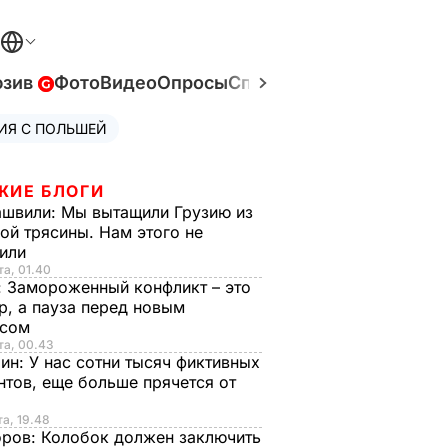
юзив
Фото
Видео
Опросы
Спецпроекты
Война в У
ИЯ С ПОЛЬШЕЙ
ЖИЕ БЛОГИ
ашвили:
Мы вытащили Грузию из
ой трясины. Нам этого не
тили
та, 01.40
:
Замороженный конфликт – это
р, а пауза перед новым
исом
та, 00.43
рин:
У нас сотни тысяч фиктивных
нтов, еще больше прячется от
та, 19.48
оров:
Колобок должен заключить