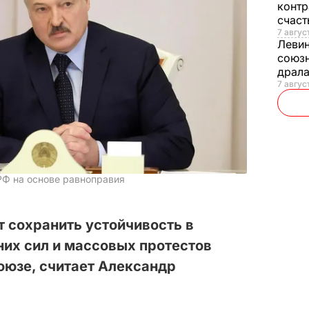
контр
счас
7 авгус
Леви
союзн
драла
7 август
РФ на основе равноправия
т сохранить устойчивость в
их сил и массовых протестов
оюзе, считает Александр