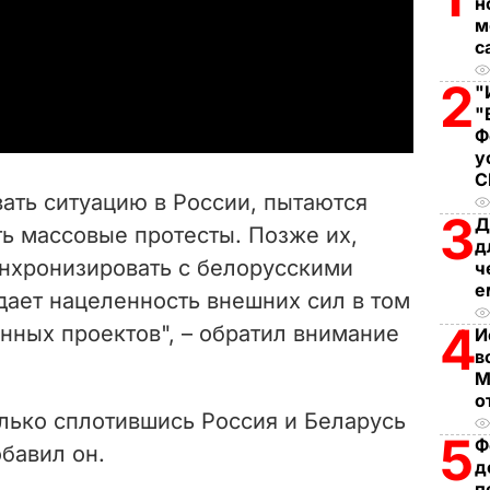
н
l
м
с
a
2
"
"
y
Ф
у
V
ать ситуацию в России, пытаются
3
i
Д
ь массовые протесты. Позже их,
д
нхронизировать с белорусскими
ч
d
е
дает нацеленность внешних сил в том
e
4
нных проектов", – обратил внимание
И
в
o
М
о
олько сплотившись Россия и Беларусь
5
Ф
обавил он.
д
п