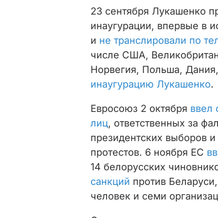
23 сентября
Лукашенко п
инаугурации, впервые в 
и
не транслировали по т
числе США, Великобритани
Норвегия, Польша, Дания
инаугурацию Лукашенко
.
Евросоюз 2 октября
ввел 
лиц
, ответственных за ф
президентских выборов и
протестов. 6 ноября ЕС
вв
14 белорусских чиновнико
санкций
против Беларуси,
человек и семи организац