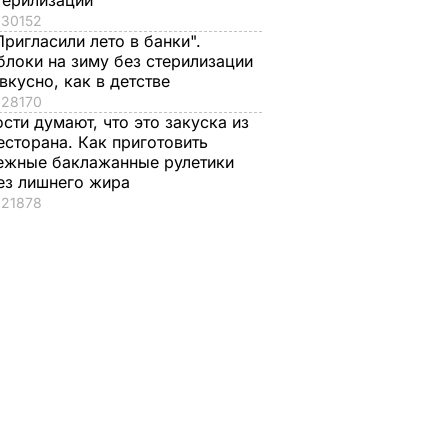
терилизации
30152
Пригласили лето в банки".
блоки на зиму без стерилизации
 вкусно, как в детстве
28170
ости думают, что это закуска из
есторана. Как приготовить
ежные баклажанные рулетики
ез лишнего жира
21878