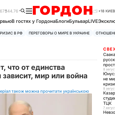
.67
$44.76
+18 КИЕВ
ервью
В гостях у Гордона
Блоги
Бульвар
LIVE
Экскл
РИЗИС В РФ
ПЕРЕГОВОРЫ О МИРЕ В УКРАИНЕ
ОТНОШЕН
СВЕ
Саак
русск
прос
, что от единства
8 авгус
Юнус
 зависит, мир или война
не ми
криз
8 авгус
еріал також можна прочитати українською
Каза
студе
ТЦК
7 авгус
Невз