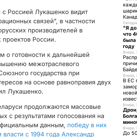
кажды
шарик
и с Россией Лукашенко видит
Кана
ационных связей", в частности
Сегодня
"Я до
орусских производителей в
что 4
 проектов России.
была
году
Вчера, 
м о готовности к дальнейшей
Распр
овышению межотраслевого
причи
Байде
Союзного государства при
Вчера, 
В ЕС 
ересов на основе равноправия двух
замо
вил Лукашенко.
новой
изве
Вчера, 
 Беларуси продолжаются массовые
Дрон,
ых с результатами голосования на
Болга
мино
 официальным данным,
победу в них
Вчера, 
До 50
 власти с 1994 года Александр