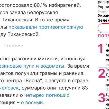
раскр
проголосовало 80,1% избирателей.
Укра
осов заняла белорусская
Вчера, 
Украи
 Тихановская. В то же время
Зеле
оллы
показывали противоположную
ду Тихановской.
ПОП
1
"
РЕКЛАМА
н
м
стко разгоняли митинги, используя
с
езиновые пули и водометы
. За время
2
"
антов получили травмы и ранения.
Д
н
 центра "Весна", с августа в стране
д
 человек
, суммарно они получили 83
3
Д
 заявили о
четырех погибших
о
позиция –
о восьми
.
н