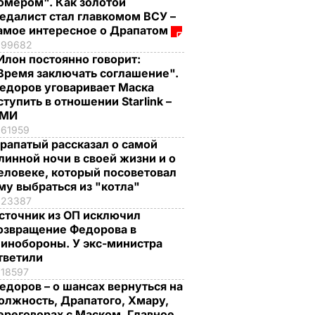
омером". Как золотой
едалист стал главкомом ВСУ –
амое интересное о Драпатом
99682
Илон постоянно говорит:
Время заключать соглашение".
едоров уговаривает Маска
ступить в отношении Starlink –
СМИ
61959
рапатый рассказал о самой
линной ночи в своей жизни и о
еловеке, который посоветовал
му выбраться из "котла"
23387
сточник из ОП исключил
озвращение Федорова в
инобороны. У экс-министра
тветили
18597
едоров – о шансах вернуться на
олжность, Драпатого, Хмару,
ереговорах с Маском. Главное