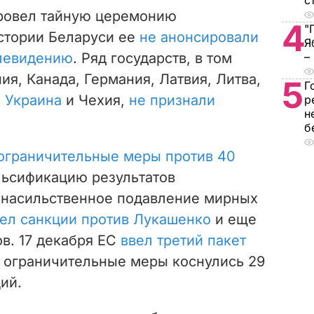
с
ровел тайную церемонию
4
"
истории Беларуси ее
не анонсировали
Я
елевидению
. Ряд государств, в том
–
я, Канада, Германия, Латвия, Литва,
5
Г
,
Украина
и Чехия,
не признали
р
н
б
ограничительные меры против 40
альсификацию результатов
 насильственное подавление мирных
ел санкции против Лукашенко
и еще
в. 17 декабря ЕС
ввел третий пакет
 ограничительные меры коснулись 29
ий.