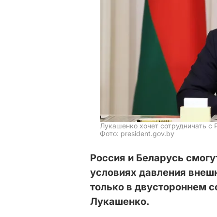
Лукашенко хочет сотрудничать с 
Фото: president.gov.by
Россия и Беларусь смогу
условиях давления внешн
только в двустороннем с
Лукашенко.