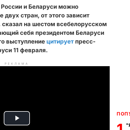
 России и Беларуси можно
е двух стран, от этого зависит
, сказал на шестом всебелорусском
ающий себя президентом Беларуси
го выступление
цитирует
пресс-
уси 11 февраля.
РЕКЛАМА
ПОП
P
1
"