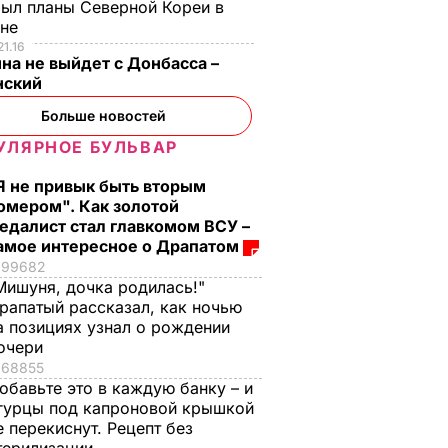
ыл планы Северной Кореи в
ине
21.16
на не выйдет с Донбасса –
нский
Больше новостей
УЛЯРНОЕ БУЛЬВАР
Я не привык быть вторым
омером". Как золотой
едалист стал главкомом ВСУ –
амое интересное о Драпатом
99682
Мишуня, дочка родилась!"
рапатый рассказал, как ночью
а позициях узнал о рождении
очери
68855
обавьте это в каждую банку – и
гурцы под капроновой крышкой
е перекиснут. Рецепт без