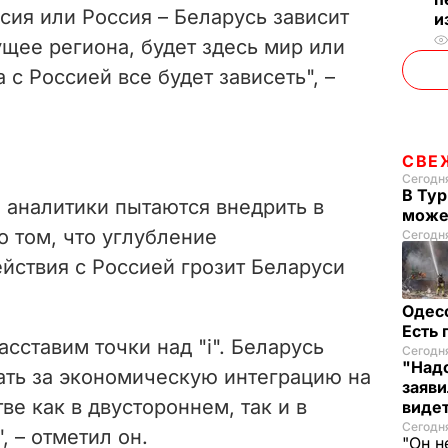
ссия или Россия – Беларусь зависит
и
щее региона, будет здесь мир или
а с Россией все будет зависеть",
–
СВЕ
Сегодня
В Тур
 аналитики пытаются внедрить в
може
о том, что углубление
Сегодня
йствия с Россией грозит Беларуси
Одес
Есть
асставим точки над "i". Беларусь
Сегодня
"Надо
ать за экономическую интеграцию на
заяви
ве как в двустороннем, так и в
виде
Сегодн
 – отметил он.
"Он н