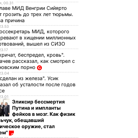
, 00.31
лаве МИД Венгрии Сийярто
 грозить до трех лет тюрьмы.
ва причина
23.53
оссекретарь МИД, которого
ревают в хищении миллионных
ртвований, вышел из СИЗО
23.17
кричат, беспредел, кровь".
чев рассказал, как смотрел с
новским порно
23.04
 сделан из железа". Усик
азал об усталости после годов
ксе
23.01
Эликсир бессмертия
Путина и импланты
фейков в мозг. Как физик
льчук, обещавший
ическое оружие, стал
оем"