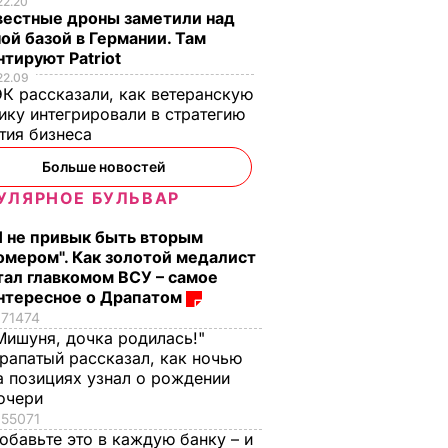
22.20
вестные дроны заметили над
ой базой в Германии. Там
тируют Patriot
22.09
К рассказали, как ветеранскую
ику интегрировали в стратегию
тия бизнеса
Больше новостей
УЛЯРНОЕ БУЛЬВАР
Я не привык быть вторым
омером". Как золотой медалист
тал главкомом ВСУ – самое
нтересное о Драпатом
71474
Мишуня, дочка родилась!"
рапатый рассказал, как ночью
а позициях узнал о рождении
очери
55071
обавьте это в каждую банку – и