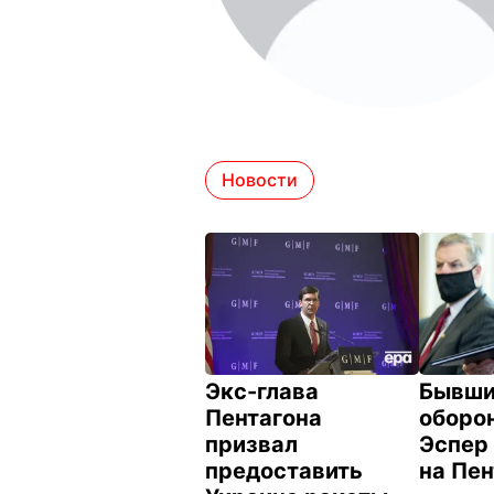
Новости
Экс-глава
Бывши
Пентагона
оборо
призвал
Эспер 
предоставить
на Пе