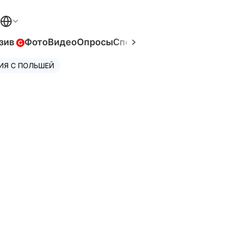
зив
Фото
Видео
Опросы
Спецпроекты
Война в Ук
ИЯ С ПОЛЬШЕЙ