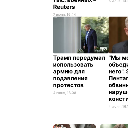
6 июня, 14.
Reuters
7 июня, 16.44
Трамп передумал
"Мы м
использовать
объед
армию для
него".
подавления
Пента
протестов
обвин
наруш
4 июня, 18.08
конст
4 июня, 16.