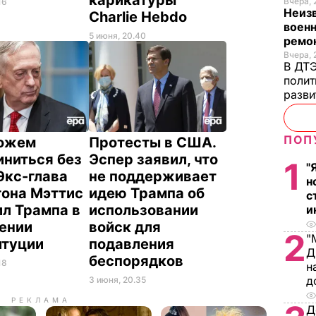
Вчера, 
16
Неиз
Charlie Hebdo
военн
5 июня, 20.40
ремон
Вчера, 
В ДТЭ
полит
разви
ПОП
ожем
Протесты в США.
иниться без
Эспер заявил, что
1
"
 Экс-глава
не поддерживает
н
гона Мэттис
идею Трампа об
с
ил Трампа в
использовании
и
ении
войск для
2
"
итуции
подавления
Д
беспорядков
18
н
д
3 июня, 20.35
РЕКЛАМА
Д