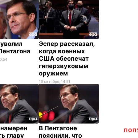
 уволил
Эспер рассказал,
 Пентагона
когда военных
США обеспечат
0.54
гиперзвуковым
оружием
16 октября, 14.51
 намерен
В Пентагоне
ПОП
ь главу
пояснили, что