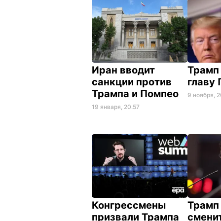
Иран вводит
Трамп
санкции против
главу
Трампа и Помпео
9 ноября, 2
19 января, 20.57
Конгрессмены
Трамп
призвали Трампа
сменит