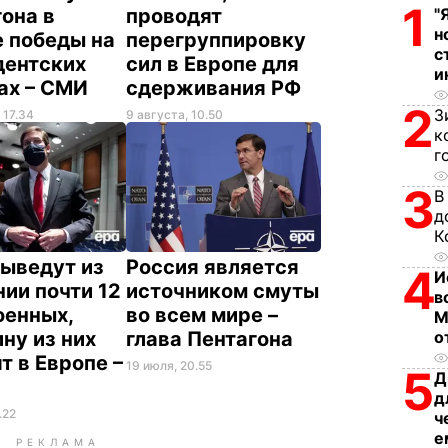
1
"
она в
проводят
н
е победы на
перегруппировку
с
дентских
сил в Европе для
и
ах – СМИ
сдерживания РФ
2
З
 17.34
9 августа, 10.50
к
г
3
В
д
К
ыведут из
Россия является
4
И
ии почти 12
источником смуты
в
оенных,
во всем мире –
М
ну из них
глава Пентагона
о
т в Европе –
19 июля, 20.55
5
Д
р
д
.22
ч
е
РЕКЛАМА