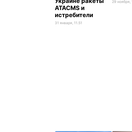
Украине ракеты
29 ноября, 
ATACMS и
истребители
31 января, 11.51