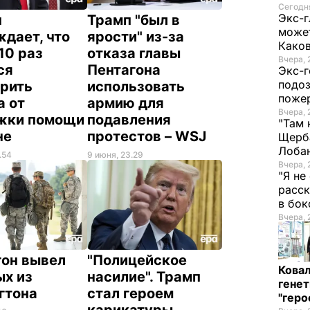
Сегодня
Экс-г
н
Трамп "был в
может
дает, что
ярости" из-за
Како
10 раз
отказа главы
Вчера, 
ся
Пентагона
Экс-г
подоз
орить
использовать
поже
а от
армию для
Вчера, 
жки помощи
подавления
"Там 
не
протестов – WSJ
Щерба
Лоба
.54
9 июня, 23.29
Вчера, 
"Я не
расск
в бо
Вчера, 
гон вывел
"Полицейское
Кова
ых из
насилие". Трамп
генет
гтона
стал героем
"гер
карикатуры