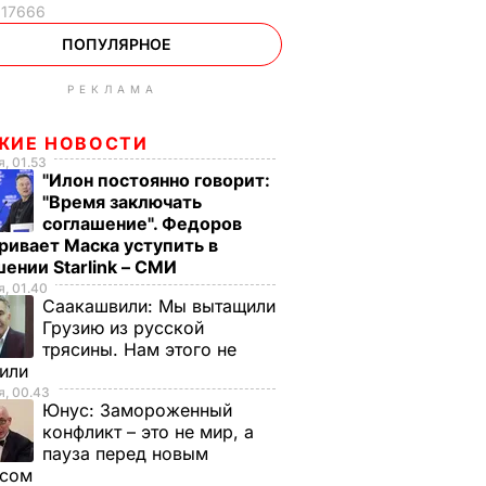
17666
ПОПУЛЯРНОЕ
РЕКЛАМА
ЖИЕ НОВОСТИ
, 01.53
"Илон постоянно говорит:
"Время заключать
соглашение". Федоров
ривает Маска уступить в
ении Starlink – СМИ
, 01.40
Саакашвили:
Мы вытащили
Грузию из русской
трясины. Нам этого не
тили
, 00.43
Юнус:
Замороженный
конфликт – это не мир, а
пауза перед новым
исом