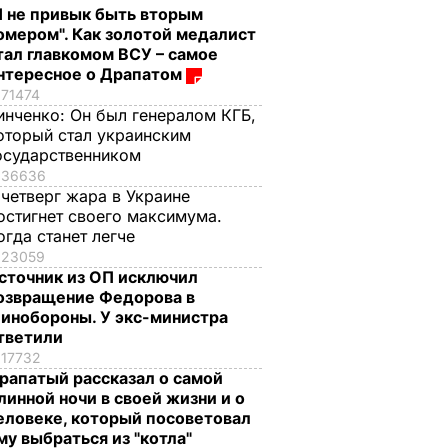
Я не привык быть вторым
омером". Как золотой медалист
тал главкомом ВСУ – самое
нтересное о Драпатом
71474
инченко:
Он был генералом КГБ,
оторый стал украинским
осударственником
36636
 четверг жара в Украине
остигнет своего максимума.
огда станет легче
23059
сточник из ОП исключил
озвращение Федорова в
инобороны. У экс-министра
тветили
17732
рапатый рассказал о самой
линной ночи в своей жизни и о
еловеке, который посоветовал
му выбраться из "котла"