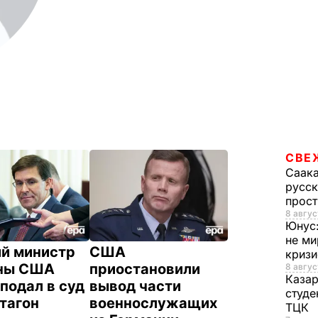
СВЕ
Саак
русск
прос
8 авгус
Юнус
не ми
й министр
США
криз
ны США
приостановили
8 авгус
Каза
подал в суд
вывод части
студе
нтагон
военнослужащих
ТЦК