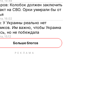
та, 19.48
оров:
Колобок должен заключить
акт на СВО. Орки умирали бы от
тья
та, 16.02
н:
У Украины реально нет
иков. Им важно, чтобы Украина
сь, но не побеждала
а, 15.12
Больше блогов
РЕКЛАМА