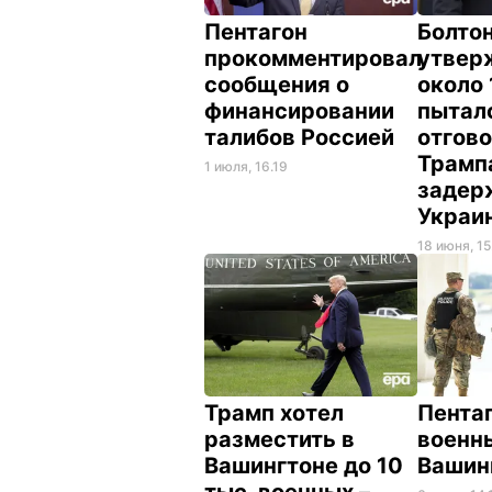
Пентагон
Болто
прокомментировал
утверж
сообщения о
около 
финансировании
пытал
талибов Россией
отгов
Трамп
1 июля, 16.19
задер
Украи
18 июня, 15
Трамп хотел
Пента
разместить в
военн
Вашингтоне до 10
Вашин
тыс. военных –