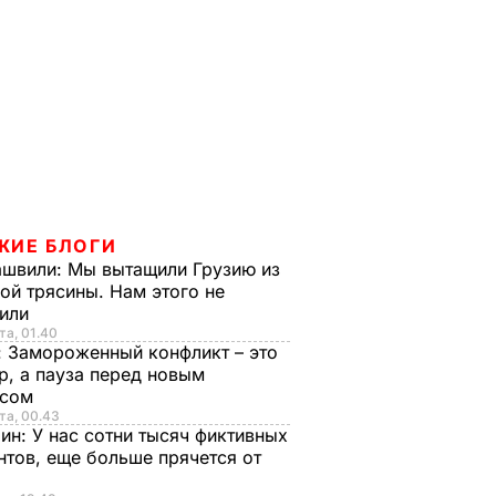
ЖИЕ БЛОГИ
ашвили:
Мы вытащили Грузию из
ой трясины. Нам этого не
тили
та, 01.40
:
Замороженный конфликт – это
р, а пауза перед новым
исом
та, 00.43
рин:
У нас сотни тысяч фиктивных
нтов, еще больше прячется от