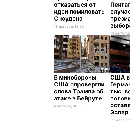
отказаться от
Пентаг
идеи помиловать
случа
Сноудена
прези
выбор
18 августа, 12.33
13 августа,
В минобороны
США в
США опровергли
Герман
слова Трампа об
тыс. в
атаке в Бейруте
полови
оставя
6 августа, 00.59
Эспе
29 июля, 17