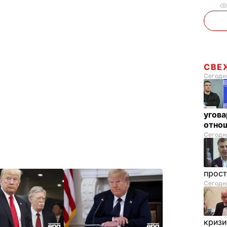
СВЕ
Сегодня
угова
отнош
Сегодня
прос
Сегодня
криз