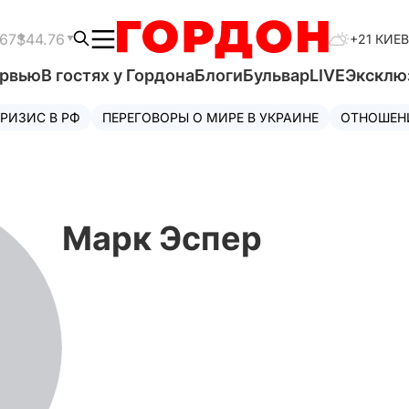
.67
$44.76
+21 КИЕВ
ервью
В гостях у Гордона
Блоги
Бульвар
LIVE
Эксклю
РИЗИС В РФ
ПЕРЕГОВОРЫ О МИРЕ В УКРАИНЕ
ОТНОШЕН
Марк Эспер