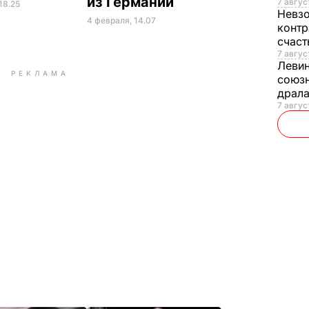
из Германии
7 авгус
18.25
Невз
4 февраля, 14.07
контр
счас
7 авгус
Леви
РЕКЛАМА
союзн
драла
7 август