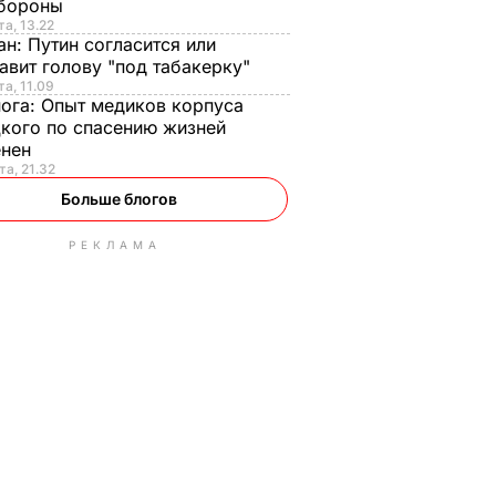
бороны
та, 13.22
ан:
Путин согласится или
авит голову "под табакерку"
та, 11.09
нога:
Опыт медиков корпуса
кого по спасению жизней
енен
та, 21.32
Больше блогов
РЕКЛАМА