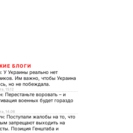
ЖИЕ БЛОГИ
н:
У Украины реально нет
иков. Им важно, чтобы Украина
сь, но не побеждала.
а, 15.12
н:
Перестаньте воровать – и
ивация военных будет гораздо
та, 14.06
ун:
Поступали жалобы на то, что
ым запрещают выходить на
сты. Позиция Генштаба и