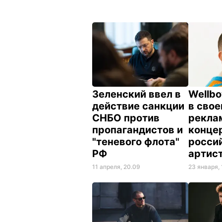
Зеленский ввел в
Wellb
действие санкции
в свое
СНБО против
рекла
пропагандистов и
конце
"теневого флота"
росси
РФ
артис
11 апреля, 20.09
23 января, 