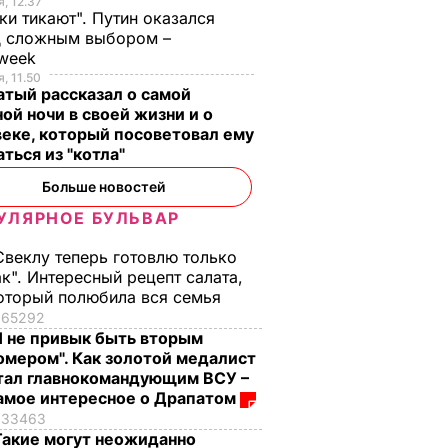
, 12.37
ки тикают". Путин оказался
д сложным выбором –
week
, 11.50
тый рассказал о самой
ой ночи в своей жизни и о
еке, который посоветовал ему
ться из "котла"
Больше новостей
УЛЯРНОЕ БУЛЬВАР
Свеклу теперь готовлю только
ак". Интересный рецепт салата,
оторый полюбила вся семья
65292
Я не привык быть вторым
омером". Как золотой медалист
тал главнокомандующим ВСУ –
амое интересное о Драпатом
33463
Такие могут неожиданно