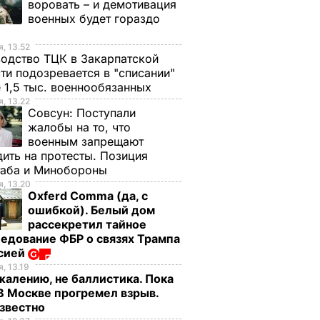
воровать – и демотивация
военных будет гораздо
, 13.52
одство ТЦК в Закарпатской
ти подозревается в "списании"
 1,5 тыс. военнообязанных
, 13.22
Совсун:
Поступали
жалобы на то, что
военным запрещают
ить на протесты. Позиция
таба и Минобороны
, 13.20
Oxferd Comma (да, с
ошибкой). Белый дом
рассекретил тайное
едование ФБР о связях Трампа
ссией
, 13.19
жалению, не баллистика. Пока
 В Москве прогремел взрыв.
известно