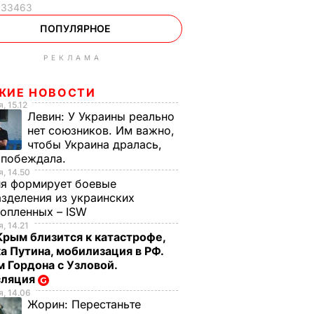
33463
ПОПУЛЯРНОЕ
РЕКЛАМА
ЖИЕ НОВОСТИ
, 15.12
Левин:
У Украины реально
нет союзников. Им важно,
чтобы Украина дралась,
 побеждала.
, 14.50
ия формирует боевые
зделения из украинских
нопленных – ISW
, 14.21
Крым близится к катастрофе,
а Путина, мобилизация в РФ.
 Гордона с Узловой.
сляция
, 14.06
Жорин:
Перестаньте