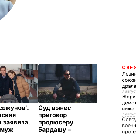
СВЕ
Леви
союзн
драла
7 август
Жори
демот
сыкунов".
Суд вынес
ниже
нская
приговор
7 авгус
Совс
 заявила,
продюсеру
военн
 муж
Бардашу –
проте