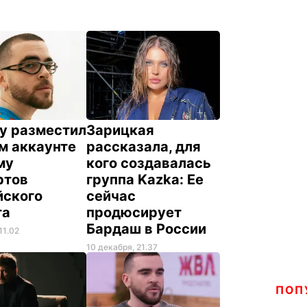
oy разместил
Зарицкая
м аккаунте
рассказала, для
му
кого создавалась
ртов
группа Kazka: Ее
йского
сейчас
та
продюсирует
Бардаш в России
11.02
10 декабря, 21.37
ПОП