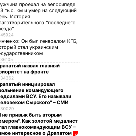
ужчина проехал на велосипеде
,3 тыс. км и умер на следующий
ень. История
лаготворительного "последнего
аезда"
45924
инченко:
Он был генералом КГБ,
оторый стал украинским
осударственником
36105
рапатый назвал главный
риоритет на фронте
34362
рапатый инициировал
вольнение командующего
едсилами ВСУ. Его называли
человеком Сырского" – СМИ
30029
Я не привык быть вторым
омером". Как золотой медалист
тал главнокомандующим ВСУ –
амое интересное о Драпатом