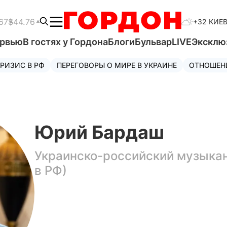
67
$44.76
+32 КИЕ
ервью
В гостях у Гордона
Блоги
Бульвар
LIVE
Эксклю
РИЗИС В РФ
ПЕРЕГОВОРЫ О МИРЕ В УКРАИНЕ
ОТНОШЕН
Юрий Бардаш
Украинско-российский музыкан
в РФ)