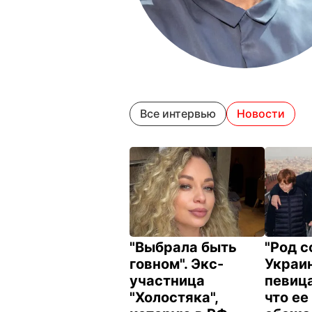
Все интервью
Новости
"Выбрала быть
"Род с
говном". Экс-
Украи
участница
певица
"Холостяка",
что ее