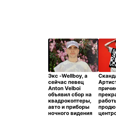
Экс -Wellboy, а
Сканда
сейчас певец
Артис
Anton Velboi
причи
объявил сбор на
прекр
квадрокоптеры,
работ
авто и приборы
продю
ночного видения
центр