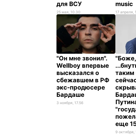
для ВСУ
music
25 мая, 10.30
17 апреля, 
"Он мне звонил".
"Боже,
Wellboy впервые
...бну
высказался о
таким 
сбежавшем в РФ
сейчас
экс-продюсере
скрыва
Бардаше
Барда
Путин
3 ноября, 17.56
"госуд
пожел
еще 15
9 октября, 