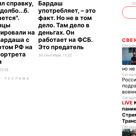
л справку,
Бардаш
долбо...б.
употребляет, – это
ется".
факт. Но не в том
нцы
дело. Там дело в
гировали на
деньгах. Он
Бардаша с
работает на ФСБ.
СВЕ
Сегодня
ртом РФ на
Это предатель
портрета
30 сентября, 11.22
а
но не
13.18
Сегодня
РЕКЛАМА
Росс
подра
воен
Сегодня
LIVE
паник
Стрим
Тран
Сегодня