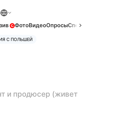
В
зив
Фото
Видео
Опросы
Спецпроекты
Война в Ук
ИЯ С ПОЛЬШЕЙ
т и продюсер (живет