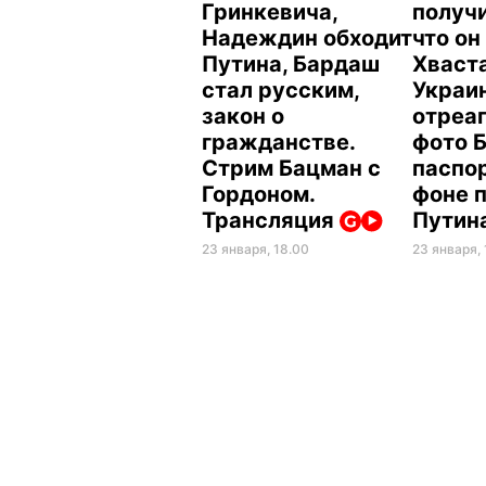
Гринкевича,
получи
Надеждин обходит
что он 
Путина, Бардаш
Хваста
стал русским,
Украи
закон о
отреа
гражданстве.
фото 
Стрим Бацман с
паспо
Гордоном.
фоне 
Трансляция
Путин
23 января, 18.00
23 января, 