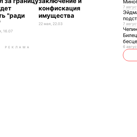
л за границу
заключение и
Мино
7 авгус
удет
конфискация
Эйдм
ть "ради
имущества
подст
"
7 авгус
22 мая, 22.03
Чепи
, 16.07
Билец
бесц
6 авгус
РЕКЛАМА