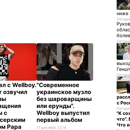
ниже
Сегодня
Руков
облас
более
Сегодня
выход
Генш
Сегодня
л с Wellboy.
"Современное
т озвучил
украинское музло
рассл
ны
без шароварщины
с Ро
ащения
или ерунды".
Сегодня
ы с
Wellboy выпустил
"К со
что".
серским
первый альбом
Что 
ом Papa
17 декабря, 13.14