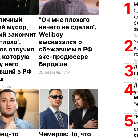
1
М
5
д
ипичный
"Он мне плохого
б
ий мусор,
ничего не сделал".
з
ый закончит
Wellboy
2
плохо".
высказался о
З
к
ов озвучил
сбежавшем в РФ
г
, которую
экс-продюсере
у него
Бардаше
3
Д
вший в РФ
п
20 февраля, 17.14
аш
4
Д
, 11.24
у
М
"
5
"
н
с
нец-то
Чемеров: То, что
с