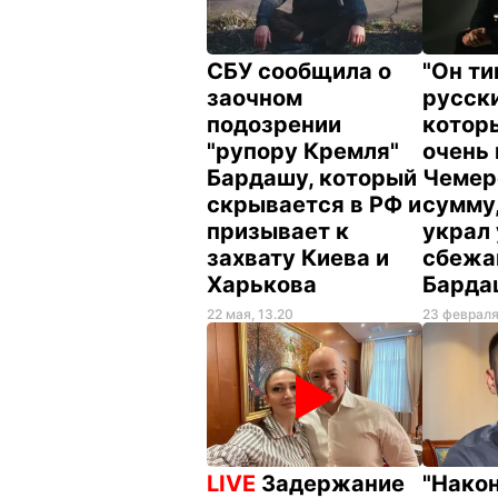
СБУ сообщила о
"Он т
заочном
русск
подозрении
котор
"рупору Кремля"
очень 
Бардашу, который
Чемер
скрывается в РФ и
сумму
призывает к
украл 
захвату Киева и
сбежа
Харькова
Бард
22 мая, 13.20
23 февраля
LIVE
Задержание
"Нако