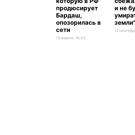
которую в РФ
сбежа
продюсирует
и не б
Бардаш,
умира
опозорилась в
земли
сети
12 сентября
15 апреля, 16.33