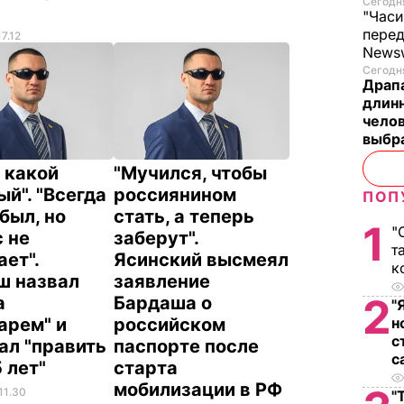
Сегодня
"Часи
пере
17.12
News
Сегодня
Драпа
длинн
челов
выбра
 какой
"Мучился, чтобы
тый". "Всегда
россиянином
ПОП
был, но
стать, а теперь
1
"
 не
заберут".
т
ет".
Ясинский высмеял
к
ш назвал
заявление
2
а
Бардаша о
"
арем" и
российском
н
с
ал "править
паспорте после
с
 лет"
старта
мобилизации в РФ
11.30
"