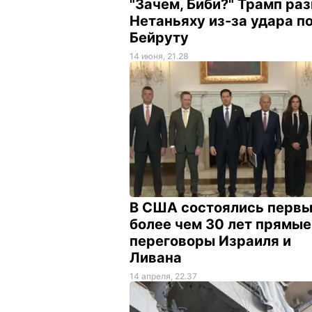
"Зачем, Биби?" Трамп ра
Нетаньяху из-за удара п
Бейруту
14 июня, 21.28
В США состоялись первы
более чем 30 лет прямые
переговоры Израиля и
Ливана
14 апреля, 22.37