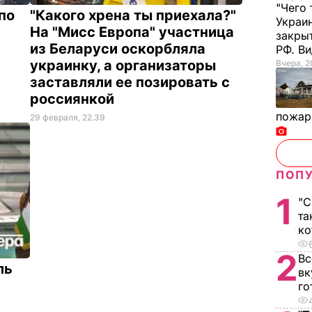
"Чего
по
"Какого хрена ты приехала?"
Украи
На "Мисс Европа" участница
закры
из Беларуси оскорбляла
РФ. В
украинку, а организаторы
Вчера, 2
заставляли ее позировать с
россиянкой
пожар
29 февраля, 22.39
ПОПУ
1
"С
та
ко
2
Вс
ль
вк
го