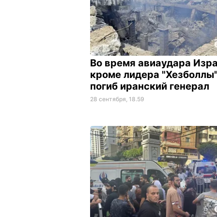
Во время авиаудара Изра
кроме лидера "Хезболлы"
погиб иранский генерал
28 сентября, 18.59