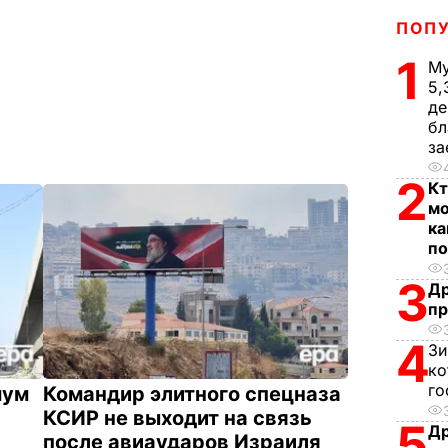
ПОП
1
Му
5,
де
бл
за
2
Кт
мо
ка
по
3
Др
пр
4
Зи
ко
го
мум
Командир элитного спецназа
КСИР не выходит на связь
5
Др
после авиаударов Израиля