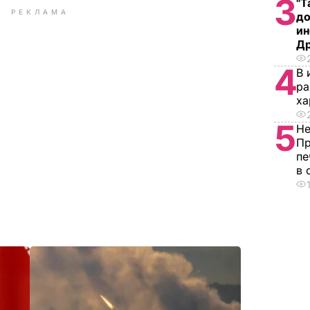
3
"Т
РЕКЛАМА
до
ин
Д
4
В 
ра
ха
5
Не
Пр
пе
в 