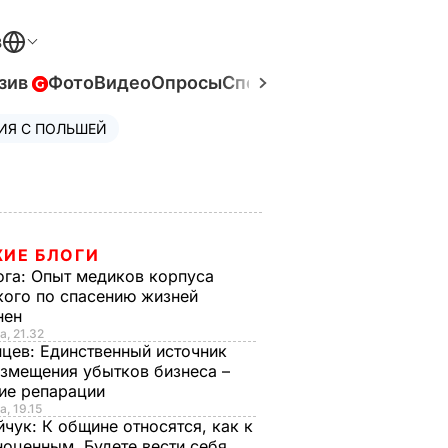
В
зив
Фото
Видео
Опросы
Спецпроекты
Война в Ук
ИЯ С ПОЛЬШЕЙ
ИЕ БЛОГИ
ога:
Опыт медиков корпуса
кого по спасению жизней
нен
а, 21.32
нцев:
Единственный источник
озмещения убытков бизнеса –
ие репарации
а, 19.15
йчук:
К общине относятся, как к
ноценным. Будете вести себя