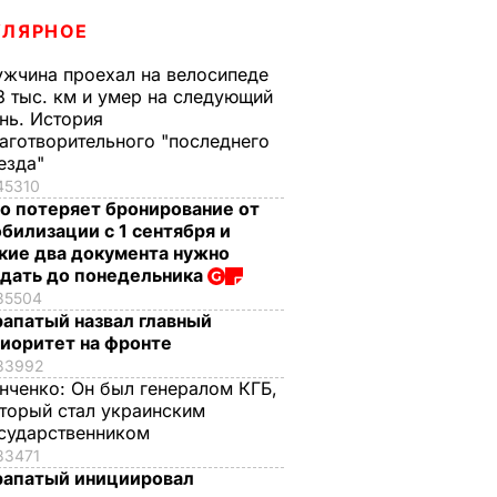
УЛЯРНОЕ
жчина проехал на велосипеде
3 тыс. км и умер на следующий
нь. История
аготворительного "последнего
езда"
45310
о потеряет бронирование от
билизации с 1 сентября и
кие два документа нужно
дать до понедельника
35504
апатый назвал главный
иоритет на фронте
33992
нченко:
Он был генералом КГБ,
торый стал украинским
сударственником
33471
апатый инициировал