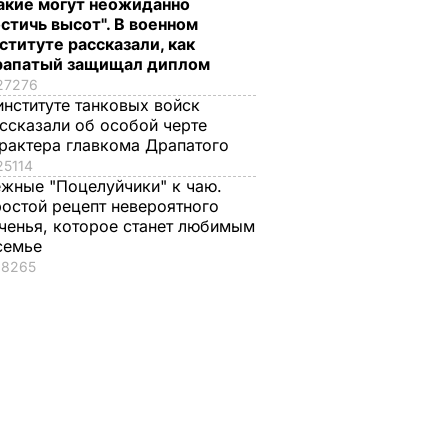
акие могут неожиданно
стичь высот". В военном
ституте рассказали, как
рапатый защищал диплом
27276
институте танковых войск
ссказали об особой черте
рактера главкома Драпатого
25114
жные "Поцелуйчики" к чаю.
остой рецепт невероятного
ченья, которое станет любимым
семье
18265