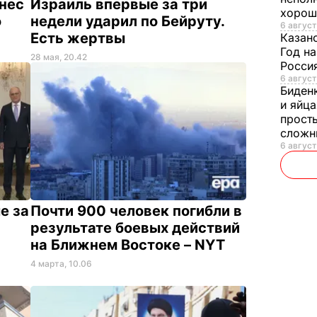
знес
Израиль впервые за три
хорош
о
недели ударил по Бейруту.
6 август
Есть жертвы
Казан
Год на
28 мая, 20.42
Россия
6 август
Биден
и яйца
просты
слож
6 август
е за
Почти 900 человек погибли в
результате боевых действий
на Ближнем Востоке – NYT
4 марта, 10.06