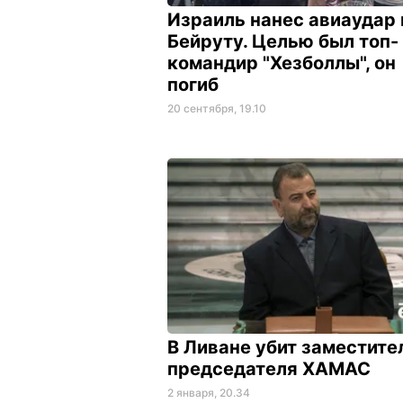
Израиль нанес авиаудар 
Бейруту. Целью был топ-
командир "Хезболлы", он
погиб
20 сентября, 19.10
В Ливане убит заместите
председателя ХАМАС
2 января, 20.34