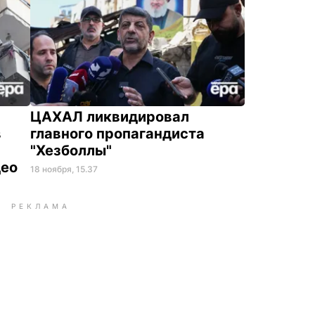
ЦАХАЛ ликвидировал
в
главного пропагандиста
"Хезболлы"
део
18 ноября, 15.37
РЕКЛАМА