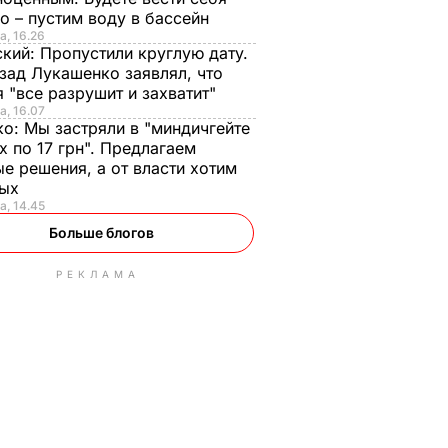
о – пустим воду в бассейн
а, 16.26
ский:
Пропустили круглую дату.
зад Лукашенко заявлял, что
 "все разрушит и захватит"
а, 16.07
ко:
Мы застряли в "миндичгейте
х по 17 грн". Предлагаем
е решения, а от власти хотим
ных
а, 14.45
Больше блогов
РЕКЛАМА