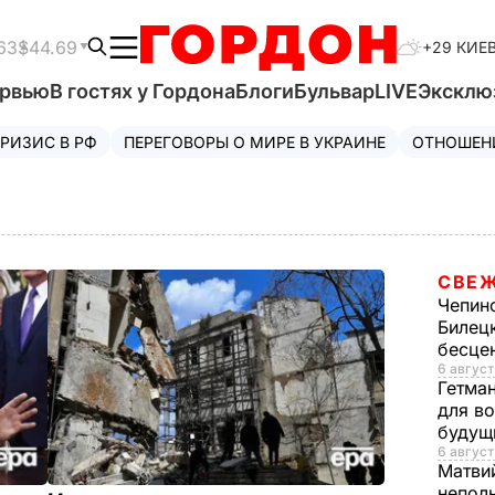
63
$44.69
+29 КИЕ
ервью
В гостях у Гордона
Блоги
Бульвар
LIVE
Эксклю
РИЗИС В РФ
ПЕРЕГОВОРЫ О МИРЕ В УКРАИНЕ
ОТНОШЕН
СВЕЖ
Чепин
Билец
бесце
6 август
Гетма
для в
будущ
6 август
Матви
непол