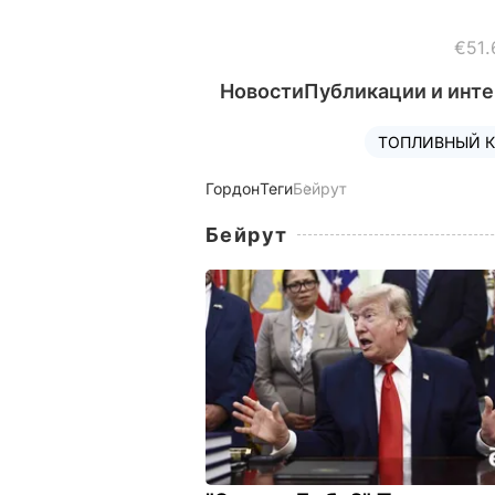
€51.
Новости
Публикации и инт
ТОПЛИВНЫЙ К
Гордон
Теги
Бейрут
Бейрут