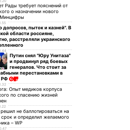
2.20
т Рады требует пояснений от
кого о назначении нового
 Минцифры
1.55
 допросов, пыток и казней". В
кой области россияне,
тно, расстреляли украинского
опленного
1.44
Путин снял "Юру Унитаза"
и продвинул ряд боевых
генералов. Что стоит за
абными перестановками в
 РФ
1.32
ога:
Опыт медиков корпуса
кого по спасению жизней
нен
1.22
 решил не баллотироваться на
й срок и определил желаемого
ника – WP
0.47