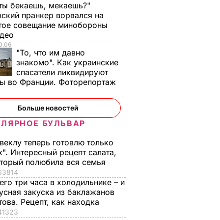
 ты бекаешь, мекаешь?"
нский пранкер ворвался на
тое совещание минобороны
идео
0.06
"То, что им давно
знакомо". Как украинские
спасатели ликвидируют
ы во Франции. Фоторепортаж
Больше новостей
ЛЯРНОЕ БУЛЬВАР
веклу теперь готовлю только
к". Интересный рецепт салата,
торый полюбила вся семья
63814
его три часа в холодильнике – и
усная закуска из баклажанов
това. Рецепт, как находка
41323