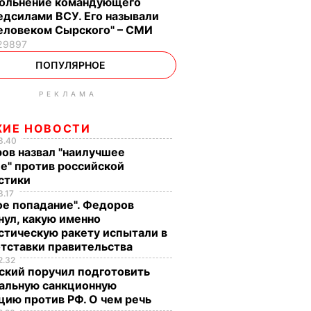
ольнение командующего
дсилами ВСУ. Его называли
еловеком Сырского" – СМИ
29897
ПОПУЛЯРНОЕ
РЕКЛАМА
ЖИЕ НОВОСТИ
3.40
ов назвал "наилучшее
е" против российской
стики
3.17
ое попадание". Федоров
нул, какую именно
стическую ракету испытали в
отставки правительства
2.32
ский поручил подготовить
альную санкционную
цию против РФ. О чем речь