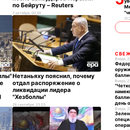
ув
по Бейруту – Reuters
Ме
"ч
7 октября, 00.50
СВЕ
Вчера, 2
Федор
оружи
балли
ллы"
Нетаньяху пояснил, почему
Вчера, 2
ле
отдал распоряжение о
"Четк
ликвидации лидера
намек
И
"Хезболлы"
балли
день 
28 сентября, 23.03
Вчера, 2
Зелен
специ
опера