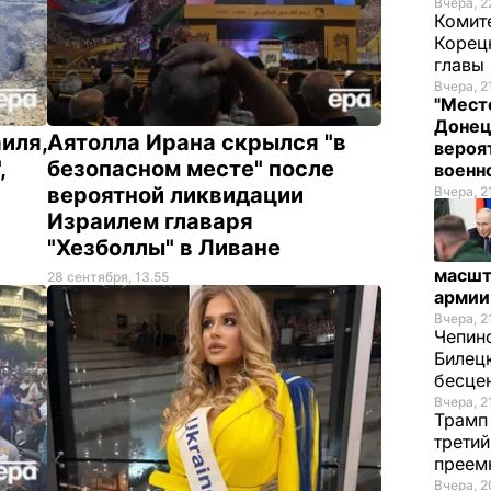
Вчера, 2
Комите
Корец
главы
Вчера, 2
"Место
Донец
иля,
Аятолла Ирана скрылся "в
вероя
,
безопасном месте" после
военн
вероятной ликвидации
Вчера, 2
Израилем главаря
"Хезболлы" в Ливане
масшт
28 сентября, 13.55
армии
Вчера, 2
Чепин
Билец
бесце
Вчера, 2
Трамп
трети
преем
Вчера, 2