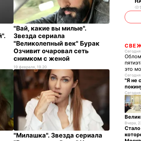
Н
"Вай, какие вы милые".
".
Звезда сериала
"Великолепный век" Бурак
СВЕ
Озчивит очаровал сеть
Сегодня,
Облом
снимком с женой
пятиэт
19 февраля, 19.20
это м
Сегодня
"Я не
покину
Сегодня,
Велик
Вчера, 2
Стало
котор
"Милашка". Звезда сериала
Моск