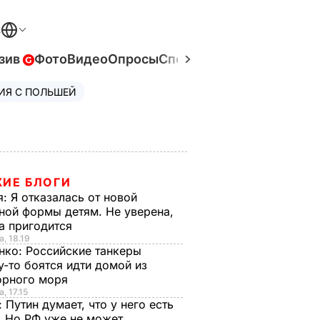
В
зив
Фото
Видео
Опросы
Спецпроекты
Война в Ук
ИЯ С ПОЛЬШЕЙ
ИЕ БЛОГИ
я:
Я отказалась от новой
ной формы детям. Не уверена,
на пригодится
а, 18.19
нко:
Российские танкеры
-то боятся идти домой из
рного моря
, 17.15
:
Путин думает, что у него есть
. Но РФ уже не может