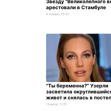
Звезду "Великолепного в
арестовали в Стамбуле
6 января, 23.33
"Ты беременна?" Узерли
засветила округлившийс
живот и снялась в посте
15 июля, 11.25