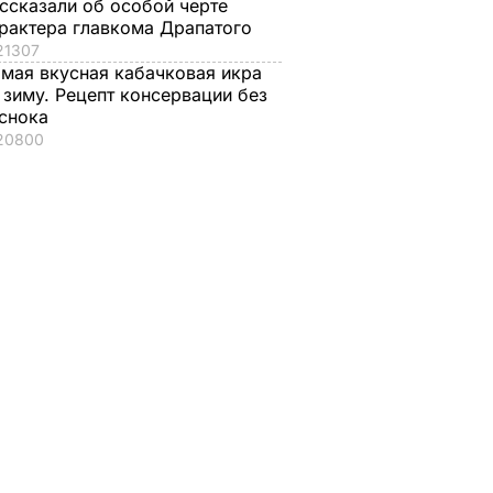
ссказали об особой черте
рактера главкома Драпатого
21307
мая вкусная кабачковая икра
 зиму. Рецепт консервации без
снока
20800