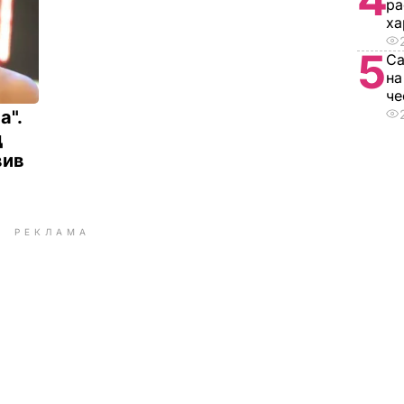
ра
ха
5
Са
на
че
а".
д
вив
РЕКЛАМА