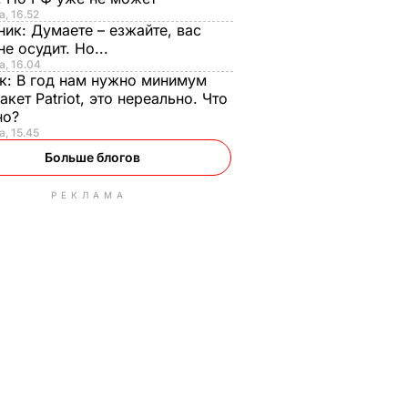
а, 16.52
ник:
Думаете – езжайте, вас
не осудит. Но...
а, 16.04
к:
В год нам нужно минимум
акет Patriot, это нереально. Что
но?
а, 15.45
Больше блогов
РЕКЛАМА