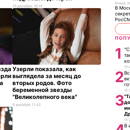
Вчера, 2
25 декабря, 16.14
В Мос
секрет
РосСМ
ПОПУ
1
"С
та
ко
езда
Узерли показала, как
2
Вс
ерли
выглядела за месяц до
вк
ра
вторых родов. Фото
го
беременной звезды
3
"Великолепного века"
"Т
до
8 декабря, 11.42
ин
Д
4
В 