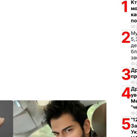
1
Кт
мо
ка
по
2
Му
5,
де
бл
за
3
Др
пр
4
Др
ув
Ме
"ч
5
"1
За
Ук