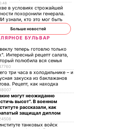
0.48
кве в условиях строжайшей
ности похоронили генерала.
И узнали, кто это мог быть
Больше новостей
ЛЯРНОЕ БУЛЬВАР
веклу теперь готовлю только
к". Интересный рецепт салата,
торый полюбила вся семья
47760
его три часа в холодильнике – и
усная закуска из баклажанов
това. Рецепт, как находка
38007
акие могут неожиданно
стичь высот". В военном
ституте рассказали, как
рапатый защищал диплом
24508
институте танковых войск