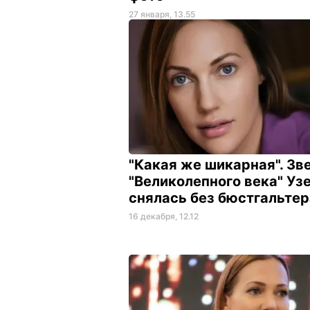
27 января, 13.55
"Какая же шикарная". Зв
"Великолепного века" Уз
снялась без бюстгальте
16 декабря, 12.12