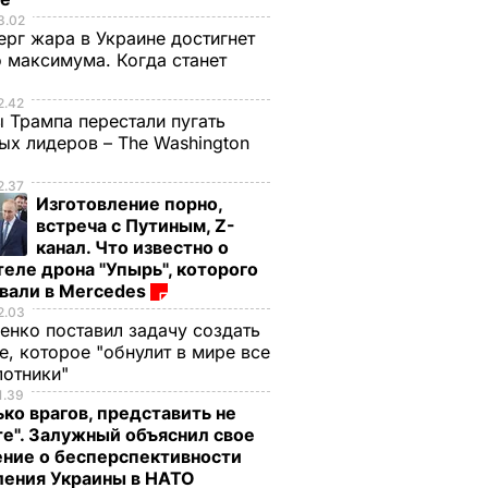
3.02
ерг жара в Украине достигнет
 максимума. Когда станет
2.42
 Трампа перестали пугать
ых лидеров – The Washington
2.37
Изготовление порно,
встреча с Путиным, Z-
канал. Что известно о
теле дрона "Упырь", которого
вали в Mercedes
2.03
енко поставил задачу создать
, которое "обнулит в мире все
лотники"
1.39
ько врагов, представить не
е". Залужный объяснил свое
ение о бесперспективности
ления Украины в НАТО