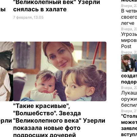
"Великолепный век" Узерли
Вчера, 2
ны
снялась в халате
В четв
своего
7 февраля, 13.05
легче
Вчера, 2
Угрозы
миров
Post
Вчера, 2
созда
подор
Вчера, 2
Лукаш
оружие
беспи
"Такие красивые",
Вчера, 2
"Волшебство". Звезда
"Стол
ерли
"Великолепного века" Узерли
может
показала новые фото
заявл
вступ
подросших дочерей