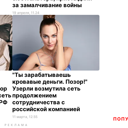
за замалчивание войны
19 апреля, 11.24
"Ты зарабатываешь
кровавые деньги. Позор!"
зор
Узерли возмутила сеть
сеть
продолжением
 РФ
сотрудничества с
российской компанией
11 марта, 12.55
ПОП
РЕКЛАМА