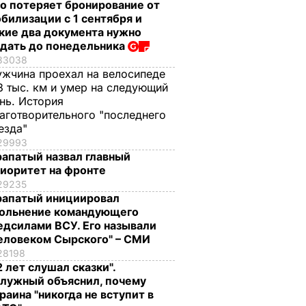
о потеряет бронирование от
билизации с 1 сентября и
кие два документа нужно
дать до понедельника
33038
жчина проехал на велосипеде
3 тыс. км и умер на следующий
нь. История
аготворительного "последнего
езда"
29993
апатый назвал главный
иоритет на фронте
29235
апатый инициировал
ольнение командующего
дсилами ВСУ. Его называли
еловеком Сырского" – СМИ
28198
2 лет слушал сказки".
лужный объяснил, почему
раина "никогда не вступит в