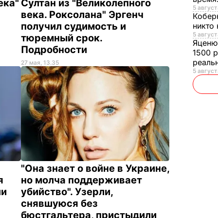
ека"
Султан из "Великолепного
5 август
века. Роксолана" Эргенч
Кобер
получил судимость и
никто 
5 август
тюремный срок.
Яценю
Подробности
1500 р
реаль
27 мая, 13.35
5 август
"Она знает о войне в Украине,
я
но молча поддерживает
ли
убийство". Узерли,
снявшуюся без
бюстгальтера, пристыдили