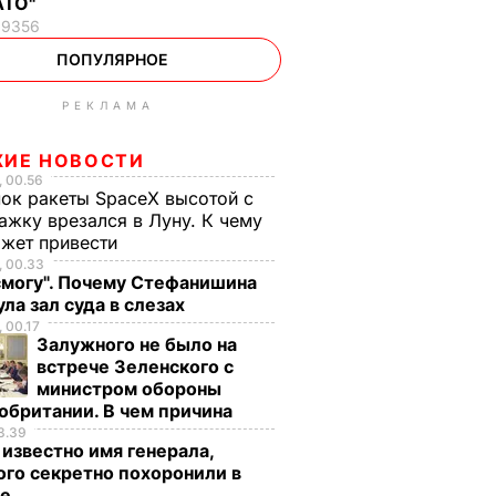
АТО"
19356
ПОПУЛЯРНОЕ
РЕКЛАМА
ЖИЕ НОВОСТИ
 00.56
ок ракеты SpaceX высотой с
ажку врезался в Луну. К чему
ожет привести
, 00.33
 смогу". Почему Стефанишина
ла зал суда в слезах
 00.17
Залужного не было на
встрече Зеленского с
министром обороны
обритании. В чем причина
3.39
 известно имя генерала,
ого секретно похоронили в
ве