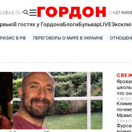
54
$44.75
+27 КИЕ
ервью
В гостях у Гордона
Блоги
Бульвар
LIVE
Эксклю
РИЗИС В РФ
ПЕРЕГОВОРЫ О МИРЕ В УКРАИНЕ
ОТНОШЕН
СВЕЖ
Ярова
школь
что о
5 август
Климе
почему
Мрамо
5 августа
Фурса
время