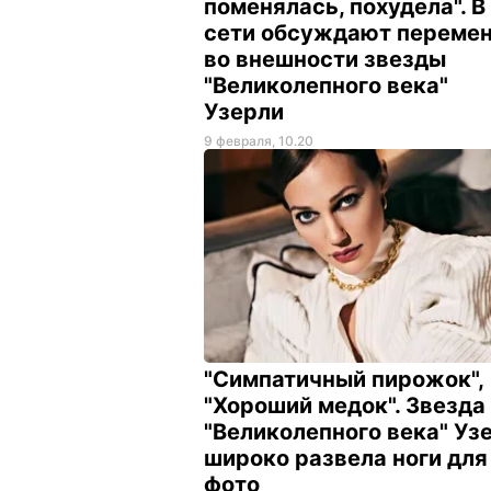
поменялась, похудела". В
сети обсуждают переме
во внешности звезды
"Великолепного века"
Узерли
9 февраля, 10.20
"Симпатичный пирожок",
"Хороший медок". Звезда
"Великолепного века" Уз
широко развела ноги для
фото