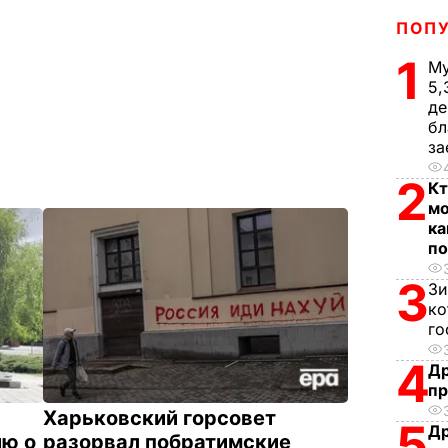
ПОП
1
Му
5,
де
бл
за
2
Кт
мо
ка
по
3
Зи
ко
го
4
Др
пр
Харьковский горсовет
5
Др
ию о
разорвал побратимские