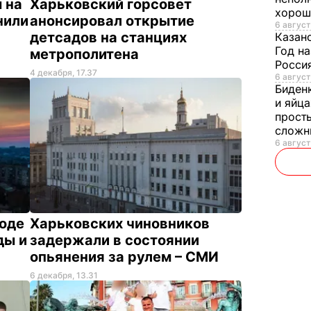
 на
Харьковский горсовет
хорош
нили
анонсировал открытие
6 август
детсадов на станциях
Казан
Год на
метрополитена
Россия
4 декабря, 17.37
6 август
Биден
и яйца
просты
слож
6 август
роде
Харьковских чиновников
ды и
задержали в состоянии
опьянения за рулем – СМИ
6 декабря, 13.31