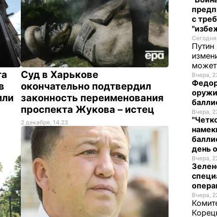
предп
с тре
"избе
Сегодня
Путин 
измени
может
та
Суд в Харькове
Вчера, 2
Федор
в
окончательно подтвердил
оружи
мли
законность переименования
балли
проспекта Жукова – истец
Вчера, 2
"Четк
2 декабря, 14.23
намек
балли
день 
Вчера, 2
Зелен
специ
опера
Вчера, 2
Комите
Корец