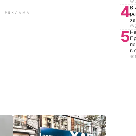
4
В 
РЕКЛАМА
ра
ха
5
Не
Пр
пе
в 