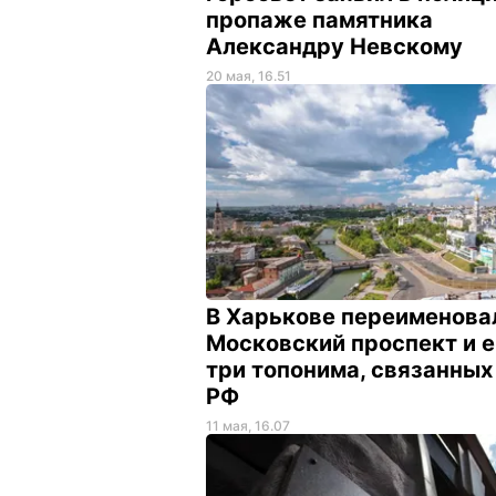
пропаже памятника
Александру Невскому
20 мая, 16.51
В Харькове переименова
Московский проспект и 
три топонима, связанных
РФ
11 мая, 16.07