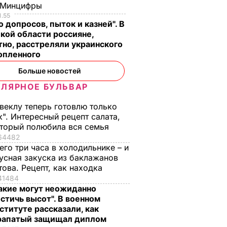
 Минцифры
1.55
 допросов, пыток и казней". В
кой области россияне,
тно, расстреляли украинского
опленного
Больше новостей
ЛЯРНОЕ БУЛЬВАР
веклу теперь готовлю только
к". Интересный рецепт салата,
торый полюбила вся семья
64482
его три часа в холодильнике – и
усная закуска из баклажанов
това. Рецепт, как находка
41484
акие могут неожиданно
стичь высот". В военном
ституте рассказали, как
рапатый защищал диплом