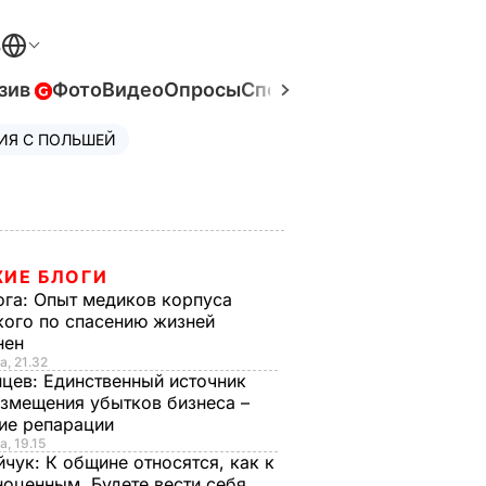
В
зив
Фото
Видео
Опросы
Спецпроекты
Война в Ук
ИЯ С ПОЛЬШЕЙ
ИЕ БЛОГИ
ога:
Опыт медиков корпуса
кого по спасению жизней
нен
а, 21.32
нцев:
Единственный источник
озмещения убытков бизнеса –
ие репарации
а, 19.15
йчук:
К общине относятся, как к
ноценным. Будете вести себя