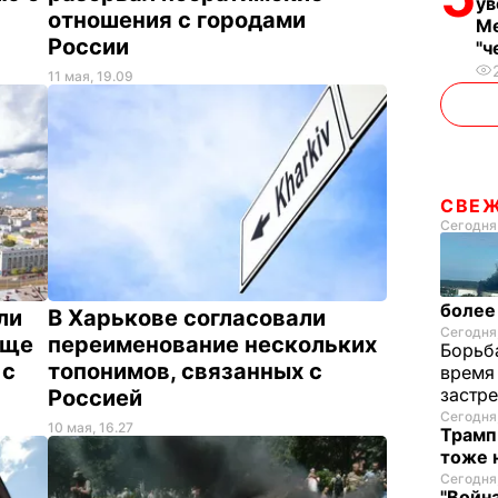
ув
отношения с городами
Ме
России
"ч
11 мая, 19.09
СВЕ
Сегодня,
более
ли
В Харькове согласовали
Сегодня,
еще
переименование нескольких
Борьба
 с
топонимов, связанных с
время
застр
Россией
Сегодня
10 мая, 16.27
Трамп 
тоже 
Сегодня,
"Войн