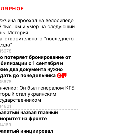
УЛЯРНОЕ
жчина проехал на велосипеде
3 тыс. км и умер на следующий
нь. История
аготворительного "последнего
езда"
45678
о потеряет бронирование от
билизации с 1 сентября и
кие два документа нужно
дать до понедельника
35678
нченко:
Он был генералом КГБ,
торый стал украинским
сударственником
34821
апатый назвал главный
иоритет на фронте
34169
апатый инициировал