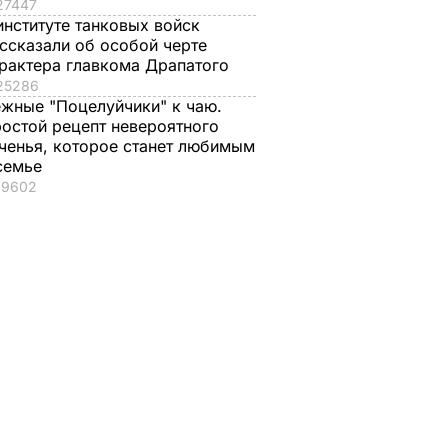
27447
институте танковых войск
ссказали об особой черте
рактера главкома Драпатого
25286
жные "Поцелуйчики" к чаю.
остой рецепт невероятного
ченья, которое станет любимым
семье
19602