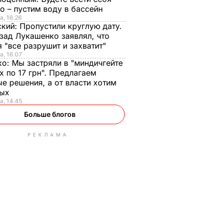
о – пустим воду в бассейн
а, 16.26
ский:
Пропустили круглую дату.
зад Лукашенко заявлял, что
 "все разрушит и захватит"
а, 16.07
ко:
Мы застряли в "миндичгейте
х по 17 грн". Предлагаем
е решения, а от власти хотим
ных
а, 14.45
Больше блогов
РЕКЛАМА