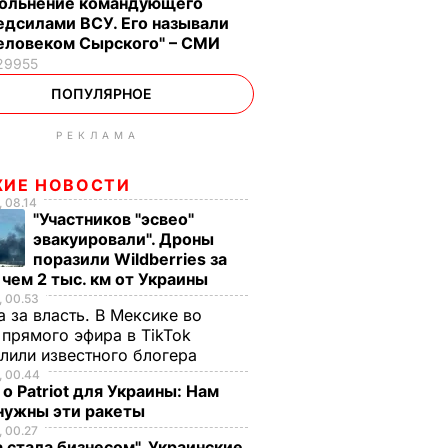
ольнение командующего
дсилами ВСУ. Его называли
еловеком Сырского" – СМИ
29955
ПОПУЛЯРНОЕ
РЕКЛАМА
ЖИЕ НОВОСТИ
 08.14
"Участников "эсвео"
эвакуировали". Дроны
поразили Wildberries за
 чем 2 тыс. км от Украины
 00.53
 за власть. В Мексике во
 прямого эфира в TikTok
елили известного блогера
, 00.44
о Patriot для Украины: Нам
нужны эти ракеты
 00.27
а стала бизнесом". Украинские