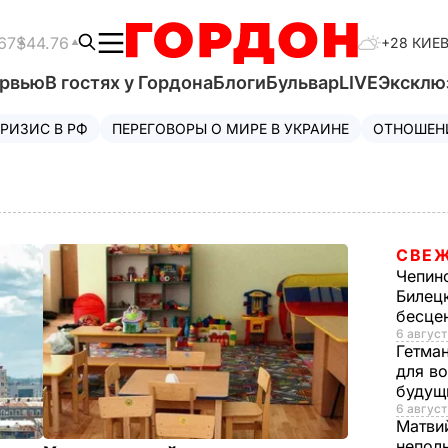
67
$44.76
+28 КИЕ
ервью
В гостях у Гордона
Блоги
Бульвар
LIVE
Эксклю
РИЗИС В РФ
ПЕРЕГОВОРЫ О МИРЕ В УКРАИНЕ
ОТНОШЕН
СВЕЖ
Чепин
Билец
бесце
6 август
Гетма
для в
будущ
6 август
Матви
непол