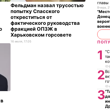
главы
Фельдман назвал трусостью
Вчера, 2
попытку Спасского
"Место
Донец
откреститься от
вероя
фактического руководства
военн
ию
фракцией ОПЗЖ в
Харьковском горсовете
16 июля, 17.05
ПОПУ
1
"С
та
ко
2
Вс
вк
го
3
"Т
до
 в
ин
Д