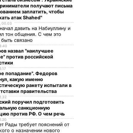
риниматели получают письма
бованием заплатить, чтобы
жать атак Shahed"
, 00.03
начал давить на Набиуллину и
л тон общения. С чем это
 быть связано
3.40
ов назвал "наилучшее
е" против российской
стики
3.17
ое попадание". Федоров
нул, какую именно
стическую ракету испытали в
отставки правительства
2.32
ский поручил подготовить
альную санкционную
цию против РФ. О чем речь
2.20
т Рады требует пояснений от
кого о назначении нового