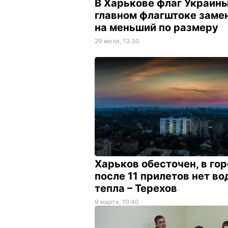
В Харькове флаг Украины
главном флагштоке заме
на меньший по размеру
29 июля, 13.30
Харьков обесточен, в го
после 11 прилетов нет во
тепла – Терехов
9 марта, 10.40